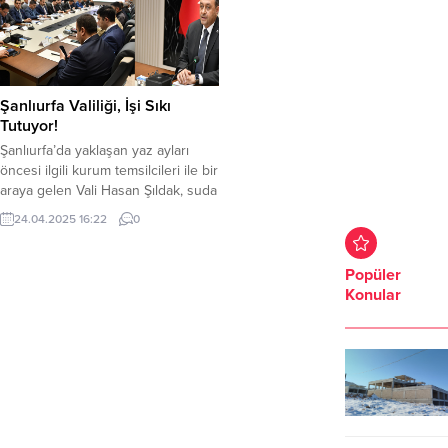
Şanlıurfa Valiliği, İşi Sıkı
Tutuyor!
Şanlıurfa’da yaklaşan yaz ayları
öncesi ilgili kurum temsilcileri ile bir
araya gelen Vali Hasan Şıldak, suda
boğulma olaylarının önüne
24.04.2025 16:22
0
geçilebilmesi için bilinçlendirme,
sıkı denetim ve uygulamaların
yapılması talimatını verdi.
Popüler
Şanlıurfa’da can kaybını tamamen
Konular
ortadan kaldırabilmeyi amaçlayan
Şanlıurfa Valiliği işi sıkı tutuyor. İlgili
kurum temsilcileri ile bir araya
gelen Şıldak, benzer...