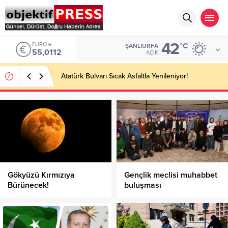
42
EURO
°C
ŞANLIURFA
55,0112
AÇIK
Atatürk Bulvarı Sıcak Asfaltla Yenileniyor!
Gökyüzü Kırmızıya
Gençlik meclisi muhabbet
Bürünecek!
buluşması