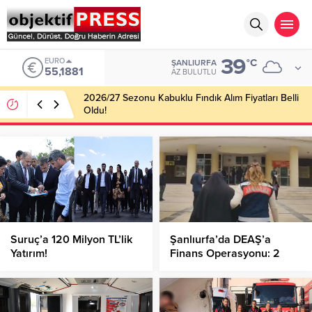
39
EURO
°C
ŞANLIURFA
55,1881
AZ BULUTLU
2026/27 Sezonu Kabuklu Fındık Alım Fiyatları Belli
Oldu!
Suruç’a 120 Milyon TL’lik
Şanlıurfa’da DEAŞ’a
Yatırım!
Finans Operasyonu: 2
Gözaltı