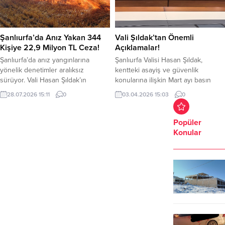
Şanlıurfa’da Anız Yakan 344
Vali Şıldak’tan Önemli
Kişiye 22,9 Milyon TL Ceza!
Açıklamalar!
Şanlıurfa’da anız yangınlarına
Şanlıurfa Valisi Hasan Şıldak,
yönelik denetimler aralıksız
kentteki asayiş ve güvenlik
sürüyor. Vali Hasan Şıldak’ın
konularına ilişkin Mart ayı basın
paylaştığı verilere göre, anız yaktığı
toplantısında önemli
28.07.2026 15:11
0
03.04.2026 15:03
0
tespit edilen 344 kişiye toplam 22
bilgilendirmelerde bulundu. Vali
milyon 922 bin 487 TL idari para
Şıldak, 2026 yılının ilk üç ayında
cezası uygulandı. Denetimler
Şanlıurfa’da yürütülen operasyonlar
Popüler
kapsamında 53 kişi hakkında adli
neticesinde 72 kilogram skunk, 25
Konular
işlem başlatılırken, 15 kişi gözaltına
kilogram esrar, 3 kilogram bonzai, 5
alındı. Yetkililer, anız yakmanın hem
bin adet sentetik ecza ve 4 bin
çevreye hem de tarımsal...
adet captagon ele geçirildiğini
bildirdi....