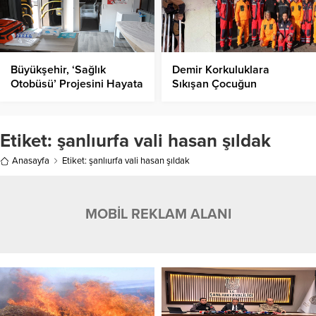
Büyükşehir, ‘Sağlık
Demir Korkuluklara
Otobüsü’ Projesini Hayata
Sıkışan Çocuğun
Geçirdi!
İmdadına İtfaiye Yetişti!
Etiket:
şanlıurfa vali hasan şıldak
Anasayfa
Etiket: şanlıurfa vali hasan şıldak
MOBİL REKLAM ALANI