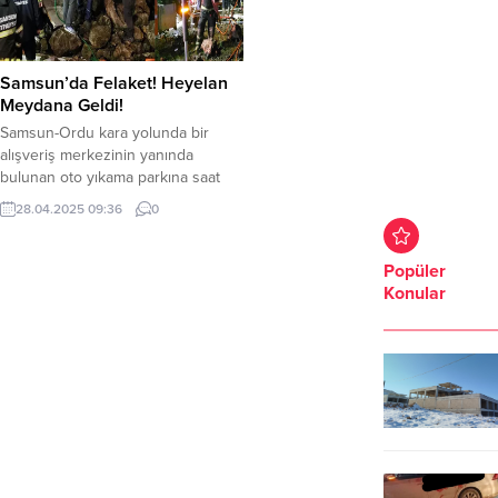
Samsun’da Felaket! Heyelan
Meydana Geldi!
Samsun-Ordu kara yolunda bir
alışveriş merkezinin yanında
bulunan oto yıkama parkına saat
23.00 sıralarında toprak kayması
28.04.2025 09:36
0
meydana geldi. Toprak kayması
sonucu araçlarını, yıkayan 4 kişilik
aile göçük altında kaldı. Göçük
Popüler
altında kalan aracın içindeki 5 ve 7
Konular
yaşlarındaki iki kız çocuğu ve baba
hayatını kaybederken, anne ise
yaralı olarak kurtarılarak...