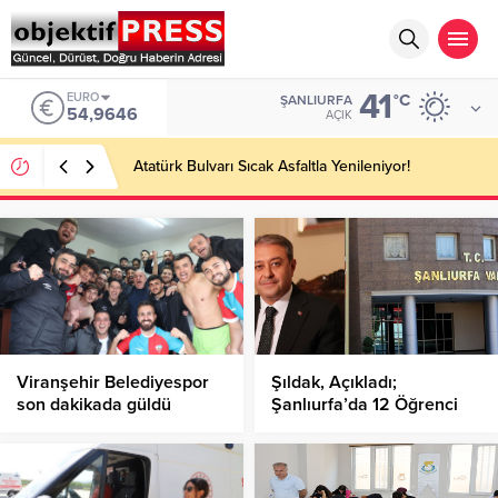
41
EURO
°C
ŞANLIURFA
54,9646
AÇIK
Atatürk Bulvarı Sıcak Asfaltla Yenileniyor!
Viranşehir Belediyespor
Şıldak, Açıkladı;
son dakikada güldü
Şanlıurfa’da 12 Öğrenci
Bursluluk Sınavında Tam
Puan Aldı!