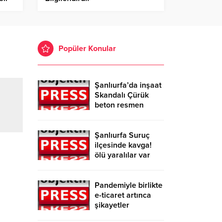
Popüler Konular
Şanlıurfa’da inşaat
Skandalı Çürük
beton resmen
belgelendi
Şanlıurfa Suruç
ilçesinde kavga!
ölü yaralılar var
Pandemiyle birlikte
e-ticaret artınca
şikayetler
de katlandı