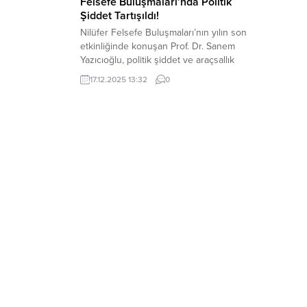
Felsefe Buluşmaları’nda Politik
Şiddet Tartışıldı!
Nilüfer Felsefe Buluşmaları’nın yılın son
etkinliğinde konuşan Prof. Dr. Sanem
Yazıcıoğlu, politik şiddet ve araçsallık
kavramlarını ele aldı. Yazıcıoğlu, daha
17.12.2025 13:32
0
çoğulcu bir siyasal düzenin korkuyla
değil, karşılıklı tanınma ve güvenle
mümkün olduğunu vurguladı. Nilüfer
Belediyesi’nin Pancar Deposu’nda
düzenlediği Nilüfer Felsefe
Buluşmaları’nın yılın son oturumu
gerçekleştirildi. Prof. Dr. Sanem
Yazıcıoğlu’nun sunduğu...