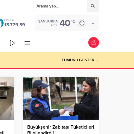
40
BIST
°C
ŞANLIURFA
13.779,39
AÇIK
TÜMÜNÜ GÖSTER →
Büyükşehir Zabıtası Tüketicileri
eli
Bilgilendirdi!