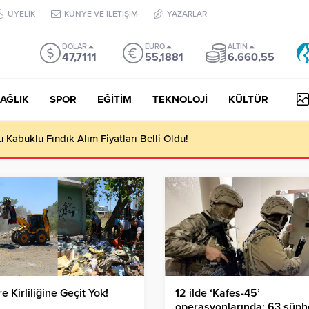
ÜYELİK
KÜNYE VE İLETİŞİM
YAZARLAR
DOLAR
EURO
ALTIN
47,7111
55,1881
6.660,55
AĞLIK
SPOR
EĞİTİM
TEKNOLOJİ
KÜLTÜR
Kabuklu Fındık Alım Fiyatları Belli Oldu!
e Kirliliğine Geçit Yok!
12 ilde ‘Kafes-45’
operasyonlarında: 63 şüph