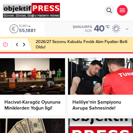
40
EURO
°C
ŞANLIURFA
55,1881
AÇIK
2026/27 Sezonu Kabuklu Fındık Alım Fiyatları Belli
Oldu!
Hacivat-Karagöz Oyununa
Haliliye’nin Şampiyonu
Miniklerden Yoğun İlgi!
Avrupa Sahnesinde!