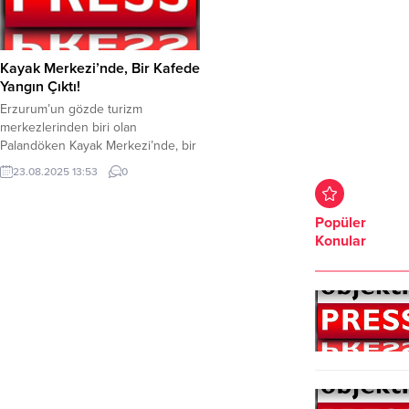
Kayak Merkezi’nde, Bir Kafede
Yangın Çıktı!
Erzurum’un gözde turizm
merkezlerinden biri olan
Palandöken Kayak Merkezi’nde, bir
kafede yangın çıktı. Yangın, henüz
23.08.2025 13:53
0
belirlenemeyen bir nedenle tadilat
sırasında kafe alanında başladı.
Çevredekilerin ihbarı üzerine olay
Popüler
yerine çok sayıda itfaiye ekibi sevk
Konular
edildi. İtfaiye ekipleri, yangını
kontrol altına almak için yoğun bir
çalışma başlattı. Yaklaşık bir saat
süren müdahalenin...