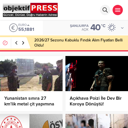
40
EURO
°C
ŞANLIURFA
55,1881
AÇIK
2026/27 Sezonu Kabuklu Fındık Alım Fiyatları Belli
Oldu!
Yunanistan sınıra 27
Açıkhava Poizi İle Dev Bir
km’lik metal çit yapımına
Koroya Dönüştü!
başladı