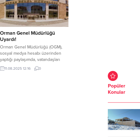
Orman Genel Müdürlüğü
Uyardı!
Orman Genel Müdürlüğü (OGM),
sosyal medya hesabı üzerinden
yaptığı paylaşımda, vatandaşları
olası felaketlere karşı uyardı.
11.08.2025 12:16
0
Orman Genel Müdürlüğü: “Artan
sıcaklık, Düşük nem, şiddetli rüzgar
yüksek tehlike oluşturmaktadır. Bu
Popüler
dönemde anız yakmayın, sigara
Konular
izmariti atmayın, açık alanda ateş
yakmayın, doğaya cam ve çöp
atmayın ” gibi uyarılarda bulundu.