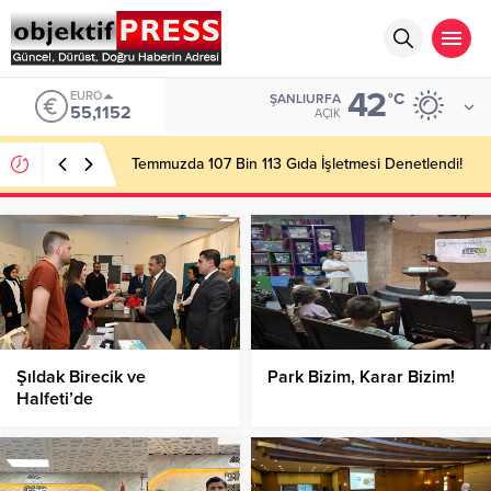
42
EURO
°C
ŞANLIURFA
55,1152
AÇIK
Temmuzda 107 Bin 113 Gıda İşletmesi Denetlendi!
Şıldak Birecik ve
Park Bizim, Karar Bizim!
Halfeti’de