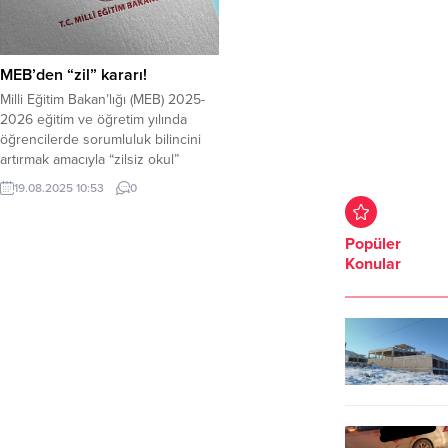
MEB’den “zil” kararı!
Milli Eğitim Bakan’lığı (MEB) 2025-
2026 eğitim ve öğretim yılında
öğrencilerde sorumluluk bilincini
artırmak amacıyla “zilsiz okul”
uygulaması başlatacağını duyurdu.
19.08.2025 10:53
0
Bakanlık, öğrencilerde sorumluluk
bilincini artırmak amacıyla uygun
okullarda “zilsiz okul” uygulamasına
Popüler
geçilecek. Zil kullanımının zaruri
Konular
olduğu hallerde çevreyi rahatsız
etmeyecek şekilde zil sesi seviyesi
makul düzeye indirilecek ve okul
zilleri Bakanlıkça...