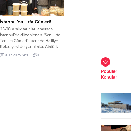
İstanbul’da Urfa Günleri!
25-28 Aralık tarihleri arasında
İstanbul’da düzenlenen “Şanlıurfa
Tanıtım Günleri” fuarında Haliliye
Belediyesi de yerini aldı. Atatürk
Havalimanı Millet Bahçesi’nde
26.12.2025 14:16
0
gerçekleştirilen etkinlikte,
Şanlıurfa’nıntarihi, kültürü ve eşsiz
lezzetleri İstanbullularla
Popüler
buluşturuldu. Haliliye Belediyesi
Konular
standında, dünya tarihine ışık tutan
Göbeklitepe ve Karahantepe başta
olmak üzere, Haliliye Belediyesi
tarafından coğrafi işaret belgesi
alınan ve üretimi...