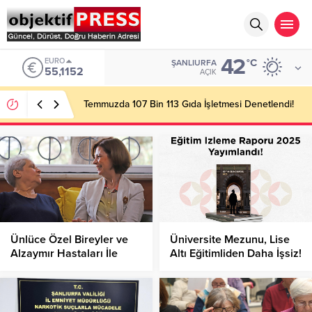
42
EURO
°C
ŞANLIURFA
55,1152
AÇIK
Temmuzda 107 Bin 113 Gıda İşletmesi Denetlendi!
Ünlüce Özel Bireyler ve
Üniversite Mezunu, Lise
Alzaymır Hastaları İle
Altı Eğitimliden Daha İşsiz!
Buluştu!