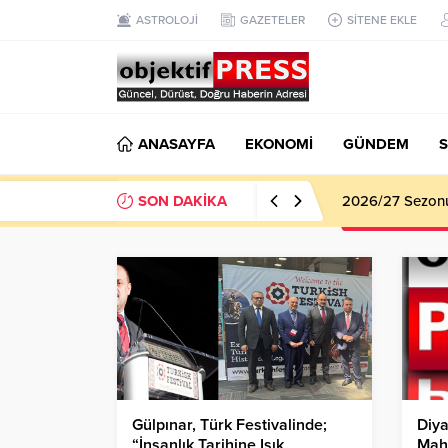
ASTROLOJİ
GAZETELER
SİTENE EKLE
ANASAYFA
EKONOMİ
GÜNDEM
S
SON DAKİKA
2026/27 Sezonu 
Gülpınar, Türk Festivalinde;
Diya
“İnsanlık Tarihine Işık
Mah