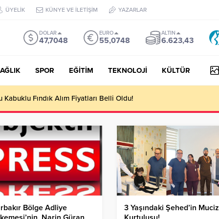
ÜYELİK
KÜNYE VE İLETİŞİM
YAZARLAR
DOLAR
EURO
ALTIN
47,7048
55,0748
6.623,43
AĞLIK
SPOR
EĞİTİM
TEKNOLOJİ
KÜLTÜR
Kabuklu Fındık Alım Fiyatları Belli Oldu!
rbakır Bölge Adliye
3 Yaşındaki Şehed’in Muciz
kemesi’nin, Narin Güran
Kurtuluşu!