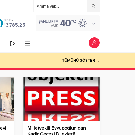
40
BIST
°C
ŞANLIURFA
13.785,25
AÇIK
TÜMÜNÜ GÖSTER →
evi
Milletvekili Eyyüpoğlun’dan
Kadir Gecesi Dilekleri!