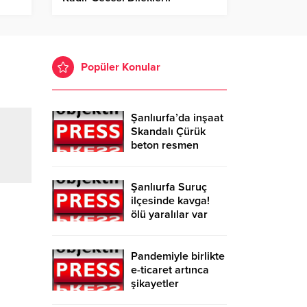
Popüler Konular
Şanlıurfa’da inşaat
Skandalı Çürük
beton resmen
belgelendi
Şanlıurfa Suruç
ilçesinde kavga!
ölü yaralılar var
Pandemiyle birlikte
e-ticaret artınca
şikayetler
de katlandı