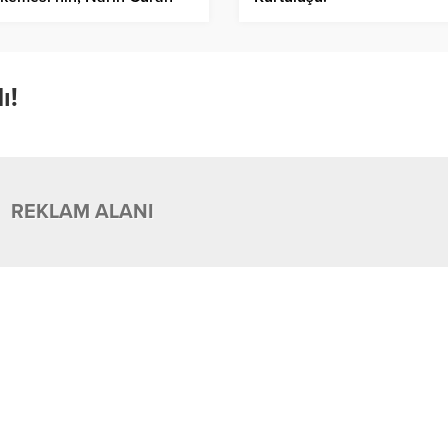
sı Kararı Belli Oldu!
ı!
REKLAM ALANI