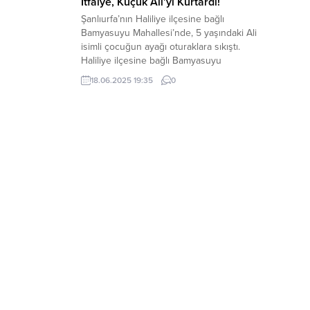
İtfaiye, Küçük Ali’yi Kurtardı!
Şanlıurfa’nın Haliliye ilçesine bağlı
Bamyasuyu Mahallesi’nde, 5 yaşındaki Ali
isimli çocuğun ayağı oturaklara sıkıştı.
Haliliye ilçesine bağlı Bamyasuyu
Mahallesi’nde oyun oynayan 5 yaşındaki
18.06.2025 19:35
0
çocuğun ayağı oturaklara sıkıştı.
Çevredekilerin ihbarı üzerine itfaiye
ekipleri olay yerine sevk edildi. İtfaiye
ekiplerinin uzun uğraşları sonucu minik
çocuk kurtarıldı.