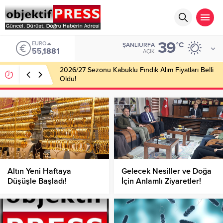
39
ALTIN
°C
ŞANLIURFA
6.660,55
AÇIK
Haliliye Belediyesi Her Gün 4 Bin 898 Kişiye Sıcak
Yemek Ulaştırıyor!
Altın Yeni Haftaya
Gelecek Nesiller ve Doğa
Düşüşle Başladı!
İçin Anlamlı Ziyaretler!