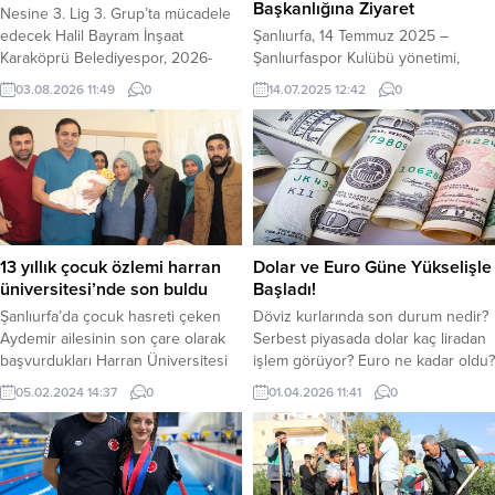
Başkanlığına Ziyaret
Nesine 3. Lig 3. Grup’ta mücadele
edecek Halil Bayram İnşaat
Şanlıurfa, 14 Temmuz 2025 –
Karaköprü Belediyespor, 2026-
Şanlıurfaspor Kulübü yönetimi,
2027 sezonu hazırlıklarının ilk etap
bugün AK Parti Haliliye İlçe
03.08.2026 11:49
0
14.07.2025 12:42
0
kampını kendi tesislerinde
Başkanlığı’nı ziyaret etti. Ziyaret,
tamamladı. Kırmızı-siyahlılar, ikinci
kulübün yeni sezonda daha güçlü
etap çalışmaları için 5-15 Ağustos
bir şekilde mücadele edebilmesi
tarihleri arasında Erzurum’da
için yerel yönetim ve siyasi destek
kampa girecek. Teknik Direktör
arayışı kapsamında gerçekleşti.
Ahmet Yavuz yönetiminde
Şanlıurfaspor Kulüp Başkanı ve
gerçekleştirilen 14 günlük ilk etap
yönetim kurulu üyeleri, AK Parti
kampında futbolcuların fiziksel
Haliliye İlçe Teşkilatını ziyaret etti.
13 yıllık çocuk özlemi harran
Dolar ve Euro Güne Yükselişle
dayanıklılığını artırmaya yönelik
Şanlıurfa...
üniversitesi’nde son buldu
Başladı!
kondisyon,...
Şanlıurfa’da çocuk hasreti çeken
Döviz kurlarında son durum nedir?
Aydemir ailesinin son çare olarak
Serbest piyasada dolar kaç liradan
başvurdukları Harran Üniversitesi
işlem görüyor? Euro ne kadar oldu?
Hastanesi’nde çocuk hasretleri son
Döviz piyasasında dolar ve euro
05.02.2024 14:37
0
01.04.2026 11:41
0
buldu. Şanlıurfa’nın en önemli
güne hafif yükselişle başladı.
sağlık tesisi olan Harran
Ekonomik belirsizlikler, faiz
Üniversitesi Hastanesi hastalara
politikalarına dair beklentiler ve
çare olmaya devam ediyor.
jeopolitik riskler doların
Şanlıurfa merkezde yaşayan 35
yükselmesinde etkili olmaya devam