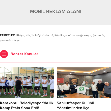
MOBİL REKLAM ALANI
ETİKETLER:
İtfaiye
,
Küçük Ali’yi Kurtardı!
,
Küçük çocuğun ayağı sıkıştı
,
Şanlıurfa
,
şanlıurfa itfaiye
Benzer Konular
Karaköprü Belediyespor’da İlk
Şanlıurfaspor Kulübü
Kamp Etabı Sona Erdi!
Yönetimi’nden İlçe