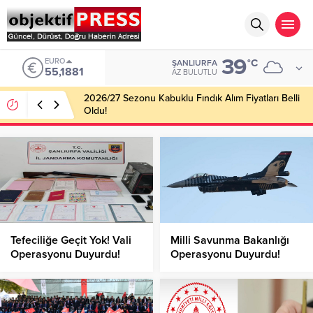
39
EURO
°C
ŞANLIURFA
55,1881
AZ BULUTLU
2026/27 Sezonu Kabuklu Fındık Alım Fiyatları Belli
Oldu!
Tefeciliğe Geçit Yok! Vali
Milli Savunma Bakanlığı
Operasyonu Duyurdu!
Operasyonu Duyurdu!