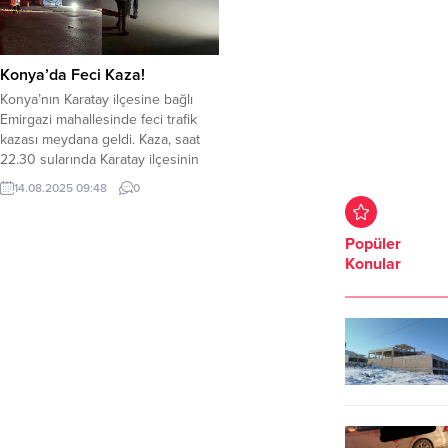
Konya’da Feci Kaza!
Konya’nın Karatay ilçesine bağlı
Emirgazi mahallesinde feci trafik
kazası meydana geldi. Kaza, saat
22.30 sularında Karatay ilçesinin
Emirgazi mahallesinde meydana
14.08.2025 09:48
0
geldi. Karşıdan karşıya geçerken
ticari aracın çarpması sonucunda,
Hasan Bülbül (65) hayatını kaybetti.
Popüler
Çevredekilerin ihbarı üzerine olay
Konular
yerine polis ve sağlık ekipleri sevk
edildi.Sağlık ekiplerinin müdahalesi
tüm müdahalelerine rağmen
Bülbül,...