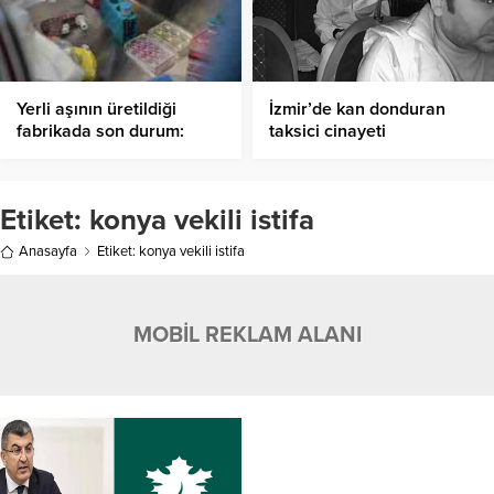
Yerli aşının üretildiği
İzmir’de kan donduran
fabrikada son durum:
taksici cinayeti
“Her şey yolunda giderse
Mayıs’ta hazır”
Etiket:
konya vekili istifa
Anasayfa
Etiket: konya vekili istifa
MOBİL REKLAM ALANI