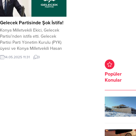
Gelecek Partisinde Şok İstifa!
Konya Milletvekili Ekici, Gelecek
Partisi’nden istifa etti. Gelecek
Partisi Parti Yönetim Kurulu (PYK)
üyesi ve Konya Milletvekili Hasan
Ekici partisinden istifa ettiğini
14.05.2025 11:31
0
duyurdu. Ekici, istifa haberini sosyal
medya hesabından şu ifadelerle
açıkladı; “Kuruluşundan bu yana,
Popüler
çeşitli kademelerinde görev
Konular
yaptığım, Gelecek Partisi Parti
Yönetim Kurulu (PYK) ve parti
üyeliğinden istifa ediyorum....