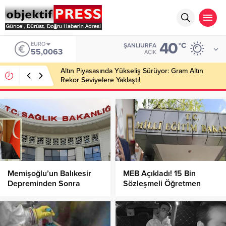
40
EURO
°C
ŞANLIURFA
55,0063
AÇIK
Altın Piyasasında Yükseliş Sürüyor: Gram Altın
Rekor Seviyelere Yaklaştı!
Memişoğlu’un Balıkesir
MEB Açıkladı! 15 Bin
Depreminden Sonra
Sözleşmeli Öğretmen
Yaralılar İle İlgili
Ataması Sözlü Sınav
Açıklaması!
Tarihi Belli Oldu!