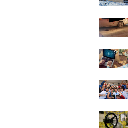
fayda sağladığınıbelirtiyor. Haliliye
Belediyesi’nin Kısas Mahallesinde
hayata...