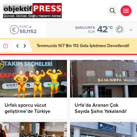
42
EURO
°C
ŞANLIURFA
55,1152
AÇIK
Temmuzda 107 Bin 113 Gıda İşletmesi Denetlendi!
Urfalı sporcu vücut
Urfa’da Aranan Çok
geliştirme’de Türkiye
Sayıda Şahıs Yakalandı!
şampiyonu oldu