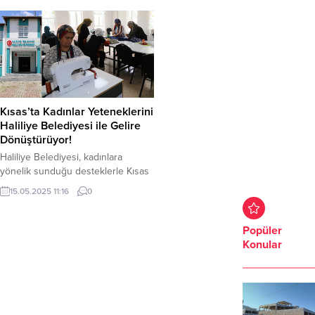
Kısas’ta Kadınlar Yeteneklerini
Haliliye Belediyesi ile Gelire
Dönüştürüyor!
Haliliye Belediyesi, kadınlara
yönelik sunduğu desteklerle Kısas
Mahallesinde önemli bir adım
15.05.2025 11:16
0
atarak, Kültür Merkezi’nde el
sanatları ve dikiş-nakış kursları
sunuyor. Bu kurslar, kadınların
Popüler
üretim yaparak aileekonomilerine
Konular
katkı sağlamalarına imkan tanıyor.
Katılımcı kadınlar, Başkan Mehmet
Canpolat’a veHaliliye Belediyesine
teşekkürlerini ileterek, sunulan
hizmetlerin kendilerine büyük