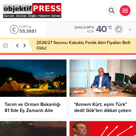
40
EURO
°C
ŞANLIURFA
55,1881
AÇIK
2026/27 Sezonu Kabuklu Fındık Alım Fiyatları Belli
Oldu!
Tarım ve Orman Bakanlığı
“Annem Kürt, eşim Türk”
81 İlde Eş Zamanlı Aile
dedi! Gök’ten dikkat çeken
Kampı Düzenledi!
kardeşlik mesajı