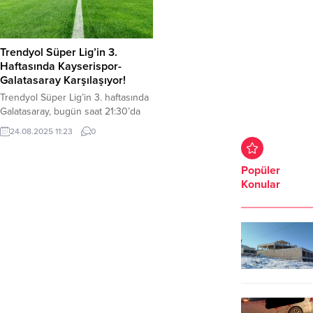
Trendyol Süper Lig’in 3.
Haftasında Kayserispor-
Galatasaray Karşılaşıyor!
Trendyol Süper Lig’in 3. haftasında
Galatasaray, bugün saat 21:30’da
Kayserispor’a konuk oluyor. Maç,
24.08.2025 11:23
0
RHG Enertürk Enerji Stadyumu’nda
oynanacak. Maçta Alper Akarsu,
düdük çalacak. Kayserispor’un
Popüler
muhtemel 11’i: Bilal, Gökhan,
Konular
Denswil, Hosseini, Carole, Benes,
Jung, Mendes, Mane, Opoku,
Cardoso Galatasaray’ın muhtemel
11’i: Günay, Sallai, Davinson,
Abdülkerim, Eren, Torreira, Kaan,
Sara, Sane, Yunus,...