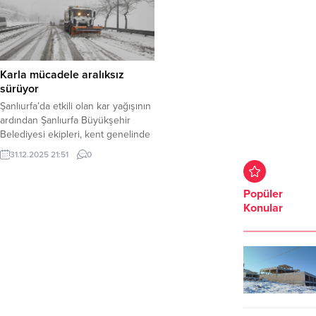
Karla mücadele aralıksız
sürüyor
Şanlıurfa’da etkili olan kar yağışının
ardından Şanlıurfa Büyükşehir
Belediyesi ekipleri, kent genelinde
karla mücadele çalışmalarını
31.12.2025 21:51
0
aralıksız sürdürüyor. Şehir
merkezinde belirlenen 38 farklı
noktada görev yapan ekipler,
Popüler
yolların açık tutulması ve ulaşımın
Konular
aksamaması için yoğun mesai
harcıyor. Vatandaşların güvenliğini
ön planda tutan ekipler; ana
arterler, kavşaklar ve yoğun
kullanılan güzergâhlarda tuzlama...