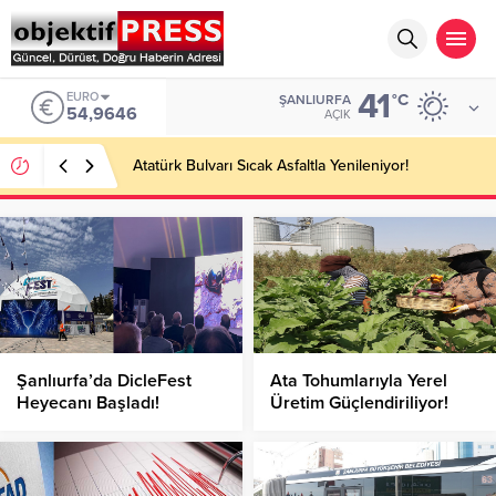
41
EURO
°C
ŞANLIURFA
54,9646
AÇIK
Atatürk Bulvarı Sıcak Asfaltla Yenileniyor!
Şanlıurfa’da DicleFest
Ata Tohumlarıyla Yerel
Heyecanı Başladı!
Üretim Güçlendiriliyor!