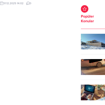
yaşanan olumsuzlukları göz
31.12.2025 14:02
0
önünde bulundurarak trafik
güvenliğini sağlamak amacıyla yeni
bir karar aldı. Valilik tarafından
Popüler
31.12.2025 tarihinde yapılan
Konular
duyuruya göre, kış lastiği
bulunmayan araçların il merkezi,
tüm ilçe merkezleri ve bütün
karayollarında ikinci bir duyuruya
kadar trafiğe çıkması yasaklandı.
Yetkililer, alınan...