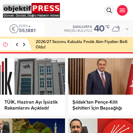
40
EURO
°C
ŞANLIURFA
55,1881
PARÇALI BULUTLU
2026/27 Sezonu Kabuklu Fındık Alım Fiyatları Belli
Oldu!
TÜİK, Haziran Ayı İşsizlik
Şıldak’tan Pençe-Kilit
Rakamlarını Açıkladı!
Şehitleri İçin Başsağlığı
Mesajı!