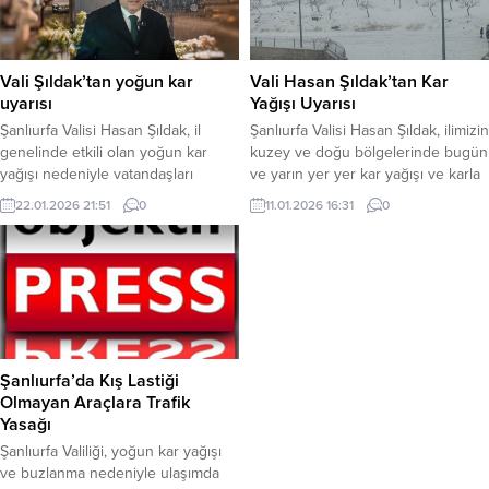
Vali Şıldak’tan yoğun kar
Vali Hasan Şıldak’tan Kar
uyarısı
Yağışı Uyarısı
Şanlıurfa Valisi Hasan Şıldak, il
Şanlıurfa Valisi Hasan Şıldak, ilimizin
genelinde etkili olan yoğun kar
kuzey ve doğu bölgelerinde bugün
yağışı nedeniyle vatandaşları
ve yarın yer yer kar yağışı ve karla
uyardı. Yağışların yarın akşama
karışık yağmur beklendiğini
22.01.2026 21:51
0
11.01.2026 16:31
0
kadar süreceğini belirten Şıldak,
belirterek sürücülere önemli
özel eğitim kurumlarına 1 gün ara
uyarılarda bulundu. Vali Şıldak,
verildiğini, Gaziantep–Şanlıurfa
özellikle Şanlıurfa–Siverek,
Otoyolu’nun ise tır trafiğine
Siverek–Diyarbakır, Siverek–
kapatıldığını duyurdu. Şanlıurfa
Adıyaman, Siverek–Viranşehir ve
Valisi Hasan Şıldak, il genelinde
Viranşehir–Diyarbakır yollarında
etkisini sürdüren yoğun kar yağışı
hava koşullarına bağlı olarak
nedeniyle sosyal medya
ulaşımda aksamalar
Şanlıurfa’da Kış Lastiği
hesabından...
yaşanabileceğine dikkat çekti. Bu
Olmayan Araçlara Trafik
güzergâhlarda ve bölgedeki tüm...
Yasağı
Şanlıurfa Valiliği, yoğun kar yağışı
ve buzlanma nedeniyle ulaşımda