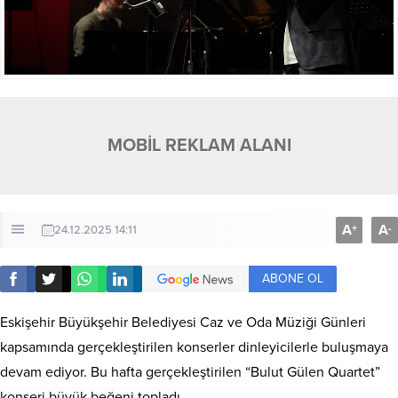
MOBİL REKLAM ALANI
A
A
+
-
24.12.2025 14:11
ABONE OL
Eskişehir Büyükşehir Belediyesi Caz ve Oda Müziği Günleri
kapsamında gerçekleştirilen konserler dinleyicilerle buluşmaya
devam ediyor. Bu hafta gerçekleştirilen “Bulut Gülen Quartet”
konseri büyük beğeni topladı.