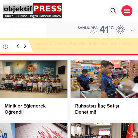
41
ALTIN
°C
ŞANLIURFA
6.662,10
AÇIK
Haliliye Belediyesi Her Gün 4 Bin 898 Kişiye Sıcak
Yemek Ulaştırıyor!
Minikler Eğlenerek
Ruhsatsız İlaç Satışı
Öğrendi!
Denetimi!