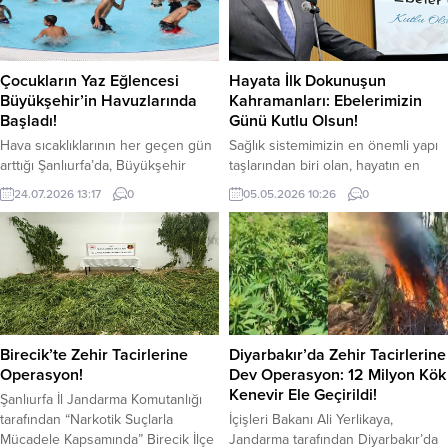
emekçiye hak ettiği değeri
oluyor. Dün dolar günü 38.02
vermenin herkesin
TL’den kapattı. Yeni güne 38.00
ortaksorumluluğu olduğunu belirtti.
TL’den işlem görmeye başlayan
Şanlıurfa Büyükşehir Belediye
dolar, saat 16.15 itibariyle 38.10
Çocukların Yaz Eğlencesi
Hayata İlk Dokunuşun
Başkanı Mehmet Kasım Gülpınar, 1
TL’den işlem görüyor....
Büyükşehir’in Havuzlarında
Kahramanları: Ebelerimizin
Mayıs Emek ve...
Başladı!
Günü Kutlu Olsun!
Hava sıcaklıklarının her geçen gün
Sağlık sistemimizin en önemli yapı
arttığı Şanlıurfa’da, Büyükşehir
taşlarından biri olan, hayatın en
Belediyesi tarafından hizmete
mucizevi anına eşlik eden kıymetli
24.07.2026 13:17
0
05.05.2026 10:26
0
sunulan açık yüzme havuzları
ebelerimizin Ebeler Günü’nü
vatandaşlardan yoğun ilgi görüyor.
kutluyorum. Gebelik sürecinden
Kentte sulama kanallarında yaşanan
doğuma, doğumdan anne ve
boğulma vakalarının önüne
bebek sağlığının korunmasına
geçmeyi amaçlayan yüzme
kadar üstlendikleri hayati
kurslarında; vatandaşlar
görevlerle büyük bir özveriyle
havuzlardan ücretsiz yararlanırken,
çalışan ebelerimiz, toplum
çocuklar da uzman eğitmenler
sağlığının güçlenmesinde önemli
Birecik’te Zehir Tacirlerine
Diyarbakır’da Zehir Tacirlerine
eşliğinde hem güvenli bir ortamda
bir rol üstlenmektedir. Şefkatleri,
Operasyon!
Dev Operasyon: 12 Milyon Kök
serinliyor hem de profesyonel
bilgi ve tecrübeleriyle her zaman...
Kenevir Ele Geçirildi!
Şanlıurfa İl Jandarma Komutanlığı
yüzme eğitimi alıyor....
tarafından “Narkotik Suçlarla
İçişleri Bakanı Ali Yerlikaya,
Mücadele Kapsamında” Birecik İlçe
Jandarma tarafından Diyarbakır’da