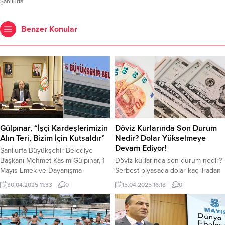
Şanlıurfa
Benzer Konular
Gülpınar, “İşçi Kardeşlerimizin
Döviz Kurlarında Son Durum
Alın Teri, Bizim İçin Kutsaldır”
Nedir? Dolar Yükselmeye
Devam Ediyor!
Şanlıurfa Büyükşehir Belediye
Başkanı Mehmet Kasım Gülpınar, 1
Döviz kurlarında son durum nedir?
Mayıs Emek ve Dayanışma
Serbest piyasada dolar kaç liradan
Günüdolayısıyla bir mesaj
işlem görüyor? ABD Başkanı
30.04.2025 11:33
0
15.04.2025 16:18
0
yayımladı. Tüm çalışanların 1 Mayıs
Donald Trump’ın gümrük vergilerini
Emek ve Dayanışma Günü’nü
artırmasıyla iyice kızışmaya
kutlayanBaşkan Gülpınar,
başlayan ticaret savaşları, döviz
mesajında, emeği korumanın ve
kurlarının yükselmesine neden