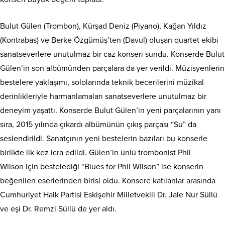
Bulut Gülen (Trombon), Kürşad Deniz (Piyano), Kağan Yıldız
(Kontrabas) ve Berke Özgümüş’ten (Davul) oluşan quartet ekibi
sanatseverlere unutulmaz bir caz konseri sundu. Konserde Bulut
Gülen’in son albümünden parçalara da yer verildi. Müzisyenlerin
bestelere yaklaşımı, sololarında teknik becerilerini müzikal
derinlikleriyle harmanlamaları sanatseverlere unutulmaz bir
deneyim yaşattı. Konserde Bulut Gülen’in yeni parçalarının yanı
sıra, 2015 yılında çıkardı albümünün çıkış parçası “Su” da
seslendirildi. Sanatçının yeni bestelerin bazıları bu konserle
birlikte ilk kez icra edildi. Gülen’in ünlü trombonist Phil
Wilson için bestelediği “Blues for Phil Wilson” ise konserin
beğenilen eserlerinden birisi oldu. Konsere katılanlar arasında
Cumhuriyet Halk Partisi Eskişehir Milletvekili Dr. Jale Nur Süllü
ve eşi Dr. Remzi Süllü de yer aldı.