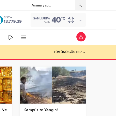
40
BIST
°C
ŞANLIURFA
13.779,39
AÇIK
TÜMÜNÜ GÖSTER →
n Ne
Kampüs’te Yangın!