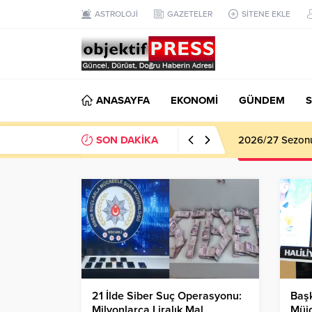
ASTROLOJİ
GAZETELER
SİTENE EKLE
ANASAYFA
EKONOMİ
GÜNDEM
S
SON DAKİKA
2026/27 Sezonu 
21 İlde Siber Suç Operasyonu:
Başk
Milyonlarca Liralık Mal
Müjd