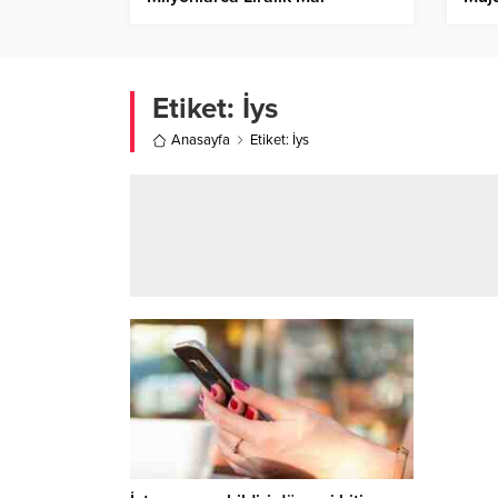
Varlığına El Konuldu!
Etiket:
İys
Anasayfa
Etiket: İys