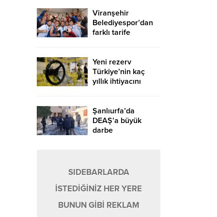
Viranşehir
Belediyespor’dan
farklı tarife
Yeni rezerv
Türkiye’nin kaç
yıllık ihtiyacını
karşılayacak?
Şanlıurfa’da
DEAŞ’a büyük
darbe
SIDEBARLARDA
İSTEDİĞİNİZ HER YERE
BUNUN GİBİ REKLAM