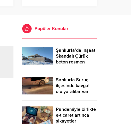
Popüler Konular
Şanlıurfa’da inşaat
Skandalı Çürük
beton resmen
belgelendi
Şanlıurfa Suruç
ilçesinde kavga!
ölü yaralılar var
Pandemiyle birlikte
e-ticaret artınca
şikayetler
de katlandı