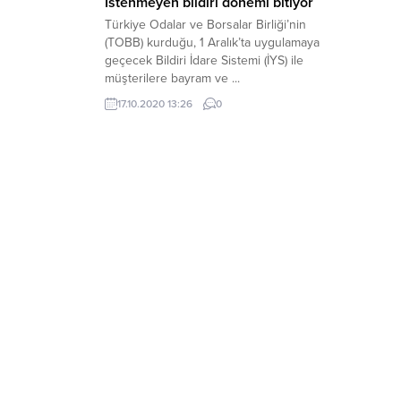
İstenmeyen bildiri dönemi bitiyor
Türkiye Odalar ve Borsalar Birliği’nin
(TOBB) kurduğu, 1 Aralık’ta uygulamaya
geçecek Bildiri İdare Sistemi (İYS) ile
müşterilere bayram ve ...
17.10.2020 13:26
0