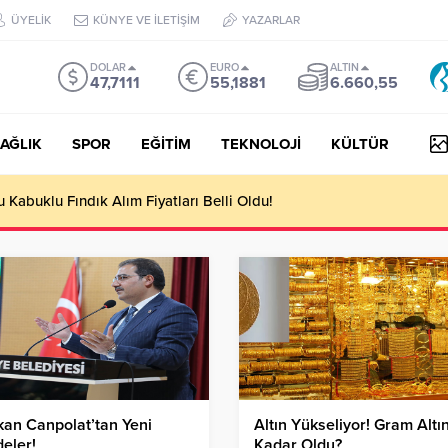
ÜYELİK
KÜNYE VE İLETİŞİM
YAZARLAR
DOLAR
EURO
ALTIN
47,7111
55,1881
6.660,55
AĞLIK
SPOR
EĞİTİM
TEKNOLOJİ
KÜLTÜR
Kabuklu Fındık Alım Fiyatları Belli Oldu!
an Canpolat’tan Yeni
Altın Yükseliyor! Gram Altı
eler!
Kadar Oldu?