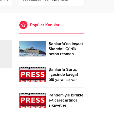
Etkileri” Konferansı!
Popüler Konular
Şanlıurfa’da inşaat
Skandalı Çürük
beton resmen
belgelendi
Şanlıurfa Suruç
ilçesinde kavga!
ölü yaralılar var
Pandemiyle birlikte
e-ticaret artınca
şikayetler
de katlandı