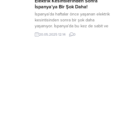
Elektrik Kesintilerinden Sonra
İspanya’ya Bir Şok Daha!
İspanya’da haftalar önce yaşanan elektrik
kesintisinden sonra bir şok daha
yaşanıyor. İspanya’da bu kez de sabit ve
mobil telefon hatları ile internet hizmetleri
20.05.2025 12:14
0
çöktü. İspanya’da sabit ve mobil telefon
hatları ile internet hizmetleri çöktü.
İspanya’da gece 03.00’da ülke
genelinde büyük bir iletişim kesintisi
yaşandı. Ülkede mobil iletişim altyapısı
çöktü. İspanyollar...