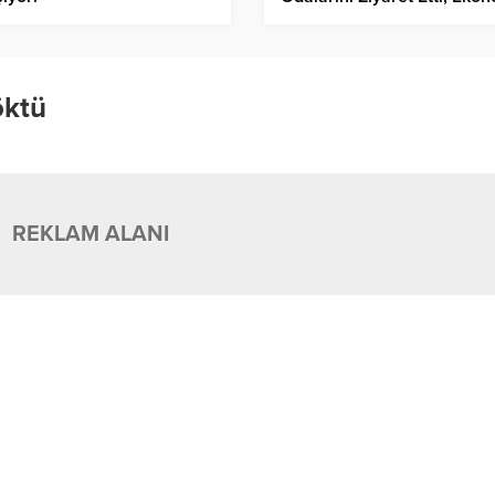
Projeleri Değerlendirdi!
öktü
REKLAM ALANI