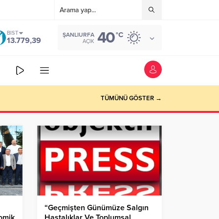
40
BIST
°C
ŞANLIURFA
13.779,39
AÇIK
TÜMÜNÜ GÖSTER →
“Geçmişten Günümüze Salgın
nomik
Hastalıklar Ve Toplumsal