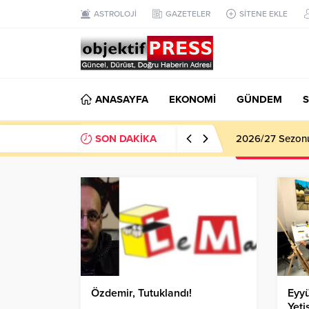
ASTROLOJİ
GAZETELER
SİTENE EKLE
ANASAYFA
EKONOMİ
GÜNDEM
S
SON DAKİKA
2026/27 Sezonu 
Özdemir, Tutuklandı!
Eyy
Yeti