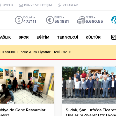
ÜYELİK
KÜNYE VE İLETİŞİM
YAZARLAR
DOLAR
EURO
ALTIN
47,7111
55,1881
6.660,55
AĞLIK
SPOR
EĞİTİM
TEKNOLOJİ
KÜLTÜR
Kabuklu Fındık Alım Fiyatları Belli Oldu!
übiye’de Genç Ressamlar
Şıldak, Şanlıurfa’da Ticaret
şiyor!
Odalarını Ziyaret Etti; Eko