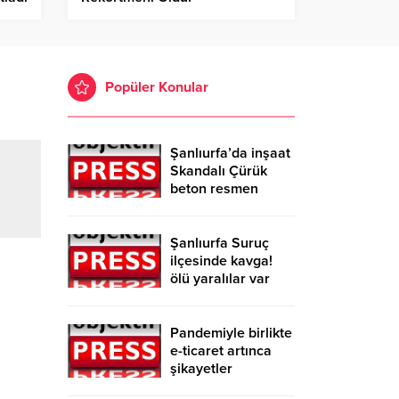
Popüler Konular
Şanlıurfa’da inşaat
Skandalı Çürük
beton resmen
belgelendi
Şanlıurfa Suruç
ilçesinde kavga!
ölü yaralılar var
Pandemiyle birlikte
e-ticaret artınca
şikayetler
de katlandı