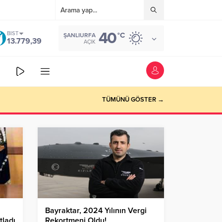
40
BIST
°C
ŞANLIURFA
13.779,39
AÇIK
TÜMÜNÜ GÖSTER →
Bayraktar, 2024 Yılının Vergi
tladı
Rekortmeni Oldu!