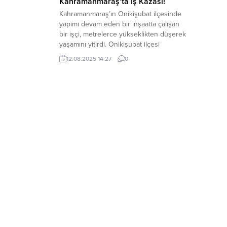
Kahramanmaraş’ta İş Kazası!
Kahramanmaraş’ın Onikişubat ilçesinde
yapımı devam eden bir inşaatta çalışan
bir işçi, metrelerce yükseklikten düşerek
yaşamını yitirdi. Onikişubat ilçesi
Mercimektepe Mahallesi’nde inşaatta
12.08.2025 14:27
0
çalışan 63 yaşında olan Z.G. çalışırken
dengesini kaybederek düştü. İhbar
üzerine gelen sağlık ekipleri, işçinin
hayatını kaybettiğini belirledi. Cenaze
otopsi yapılmak üzere Adli Tıp Morgunda
kaldırıldı. Olayla ilgili soruşturma...