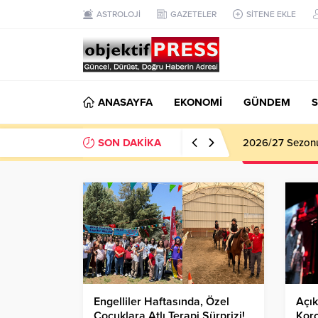
ASTROLOJİ
GAZETELER
SİTENE EKLE
ANASAYFA
EKONOMİ
GÜNDEM
S
SON DAKİKA
2026/27 Sezonu 
Engelliler Haftasında, Özel
Açık
Çocuklara Atlı Terapi Sürprizi!
Kor