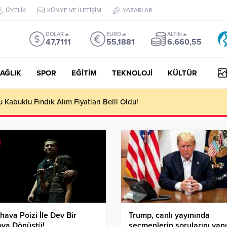
ÜYELİK
KÜNYE VE İLETİŞİM
YAZARLAR
DOLAR
EURO
ALTIN
47,7111
55,1881
6.660,55
AĞLIK
SPOR
EĞİTİM
TEKNOLOJİ
KÜLTÜR
Kabuklu Fındık Alım Fiyatları Belli Oldu!
hava Poizi İle Dev Bir
Trump, canlı yayınında
oya Dönüştü!
seçmenlerin sorularını yanı