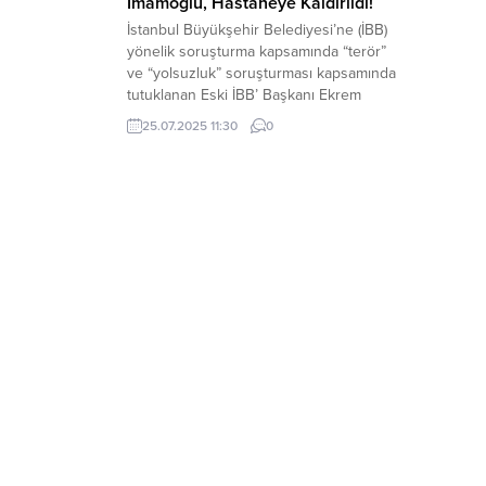
İmamoğlu, Hastaneye Kaldırıldı!
İstanbul Büyükşehir Belediyesi’ne (İBB)
yönelik soruşturma kapsamında “terör”
ve “yolsuzluk” soruşturması kapsamında
tutuklanan Eski İBB’ Başkanı Ekrem
İmamoğlu, hastaneye kaldırıldı. Bel ağrısı
25.07.2025 11:30
0
şikayeti ile hastaneye kaldırılan
İmamoğlu, yapılan muayene sonrasında
tekrar Silivri Kapalı Ceza İnfaz Kurumu’na
götürüldü.