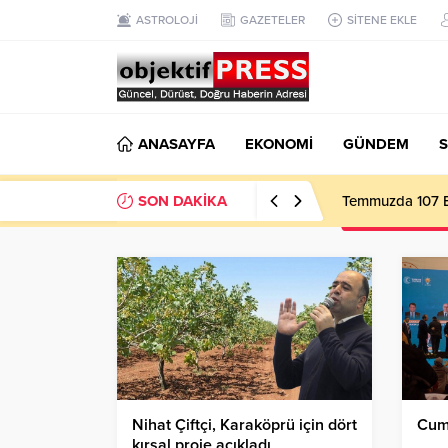
ASTROLOJİ
GAZETELER
SİTENE EKLE
ANASAYFA
EKONOMİ
GÜNDEM
S
SON DAKİKA
Temmuzda 107 Bi
Nihat Çiftçi, Karaköprü için dört
Cum
kırsal proje açıkladı