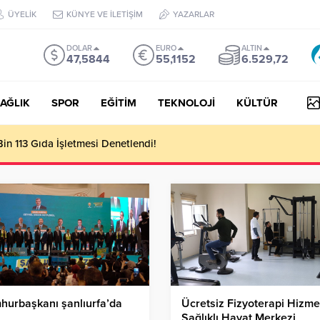
ÜYELİK
KÜNYE VE İLETİŞİM
YAZARLAR
DOLAR
EURO
ALTIN
47,5844
55,1152
6.529,72
AĞLIK
SPOR
EĞİTİM
TEKNOLOJİ
KÜLTÜR
n 113 Gıda İşletmesi Denetlendi!
hurbaşkanı şanlıurfa’da
Ücretsiz Fizyoterapi Hizmet
Sağlıklı Hayat Merkezi