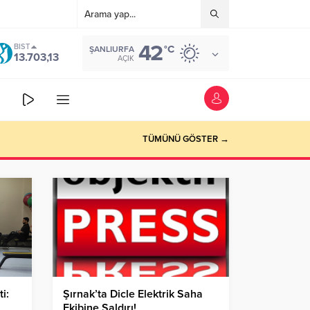
42
BIST
°C
ŞANLIURFA
13.703,13
AÇIK
TÜMÜNÜ GÖSTER →
i:
Şırnak’ta Dicle Elektrik Saha
Ekibine Saldırı!