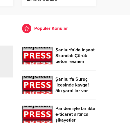
Popüler Konular
Şanlıurfa’da inşaat
Skandalı Çürük
beton resmen
belgelendi
Şanlıurfa Suruç
ilçesinde kavga!
ölü yaralılar var
Pandemiyle birlikte
e-ticaret artınca
şikayetler
de katlandı