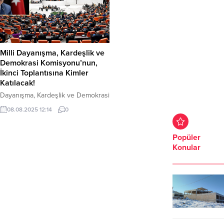
Milli Dayanışma, Kardeşlik ve
Demokrasi Komisyonu’nun,
İkinci Toplantısına Kimler
Katılacak!
Dayanışma, Kardeşlik ve Demokrasi
Komisyonu’nun, ikinci toplantısı
08.08.2025 12:14
0
bugün Türkiye Büyük Millet Meclisi
(TBMM) Başkanı Numan
Kurtulmuş’un başkanlığında, saat
Popüler
14.00’te yapılacak. TBMM,
Konular
bünyesinde kurulan komisyonun
ikinci toplantısına, MİT Başkanı
İbrahim Kalın, Milli Savunma Bakanı
Yaşar Güler ve İçişleri Bakanı Ali
Yerlikaya da katılacak. Bakanlar ve
MİT Başkanı, sahadaki son duruma
ilişkin...