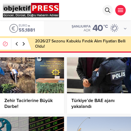
40
EURO
°C
ŞANLIURFA
55,1881
AÇIK
2026/27 Sezonu Kabuklu Fındık Alım Fiyatları Belli
Oldu!
Zehir Tacirlerine Büyük
Türkiye’de BAE ajanı
Darbe!
yakalandı