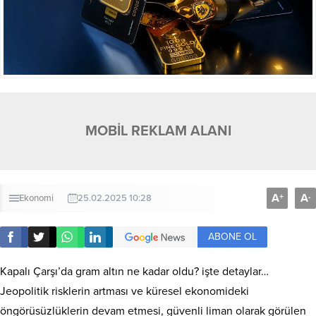
MOBİL REKLAM ALANI
A
A
+
-
Ekonomi
25.02.2025 10:28
ABONE OL
Kapalı Çarşı’da gram altın ne kadar oldu? işte detaylar…
Jeopolitik risklerin artması ve küresel ekonomideki
öngörüsüzlüklerin devam etmesi, güvenli liman olarak görülen