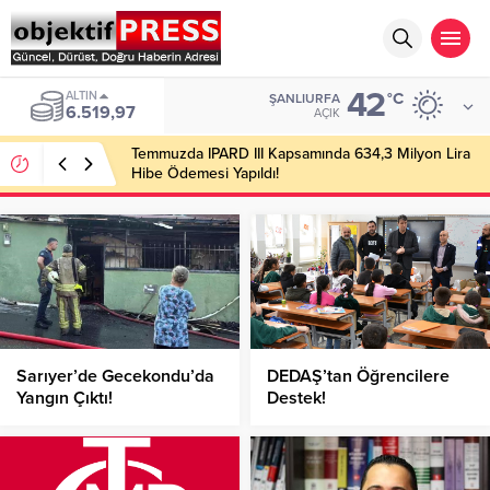
42
ALTIN
°C
ŞANLIURFA
6.519,97
AÇIK
Temmuzda IPARD III Kapsamında 634,3 Milyon Lira
Hibe Ödemesi Yapıldı!
Sarıyer’de Gecekondu’da
DEDAŞ’tan Öğrencilere
Yangın Çıktı!
Destek!