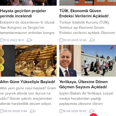
saat itibariyle 14.444,04 puandan...
birinci sırada yer alan Karaköprü
Belediyespor ligin 16. haftasında
Hayata geçirilen projeler
TÜİK, Ekonomik Güven
kendi saha ve...
yerinde incelendi
Endeksi Verilerini Açıkladı!
Eskişehir’de düzenlenen 6. Ulusal
Türkiye İstatistik Kurumu (TÜİK),
Yapı Kongresi ve Sergisi’nin
Temmuz ayı Ekonomi Güven
tamamlanmasının ardından kongre
Endeksi verilerini açıkladı. Ekonomi
düzenleyicileri ve katılımcılar,
güven endeksi Temmuz”da Haziran
11.12.2023 16:11
0
30.07.2025 12:46
0
Büyükşehir Belediye Başkanı
ayına göre yüzde 0,4 geriledi.
Yılmaz Büyükerşen tarafından
Tüketici güven endeksi Temmuz’da
hayata geçirilen projeleri yerinde
83,5’e geriledi. İnşaat ve reel kesim
incelemek üzere teknik gezi
endekslerinde sınırlı artış görüldü.
düzenledi. Eskişehir Büyükşehir
Endeks, 100 puanın altında kalmaya
Belediyesi’nin ev sahipliğinde,
devam ediyor. TÜİK’e göre tüketici
TMMOB Mimarlar Odası Ankara,
güven endeksi Temmuz ayında
Antalya ve Eskişehir Şubelerinin iş
yüzde...
Altın Güne Yükselişle Başladı!
Yerlikaya, Ülkesine Dönen
birliğiyle Eskişehir’de düzenlenen
Göçmen Sayısını Açıkladı!
Altın yeni güne nasıl başladı? Gram
ve 3 gün süren...
ve çeyrek altında son durum ne
İçişleri Bakanı Ali Yerlikaya, sosyal
oldu? Gözde yatırım araçlarından
medya hesabından yaptığı
altında hareketlilik devam ediyor.
paylaşımda ülkesine dönen
Haftanın son işlem gününde altın
göçmenler ile ilgili açıklama yaptı.
06.03.2026 11:44
0
16.04.2025 15:40
0
fiyatları güne yükselişle başladı.
Yerlikaya, “9 Aralık 2024’ten bu