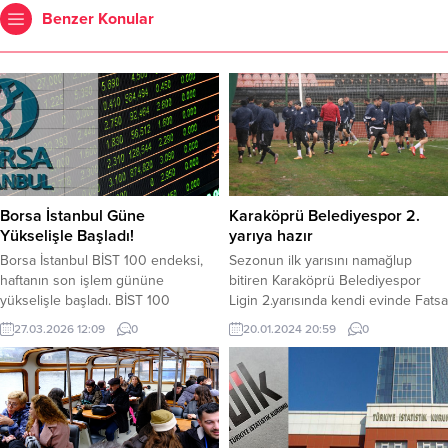
Benzer Konular
Borsa İstanbul Güne
Karaköprü Belediyespor 2.
Yükselişle Başladı!
yarıya hazır
Borsa İstanbul BİST 100 endeksi,
Sezonun ilk yarısını namağlup
haftanın son işlem gününe
bitiren Karaköprü Belediyespor
yükselişle başladı. BİST 100
Ligin 2.yarısında kendi evinde Fatsa
endeksi yeni güne yüzde 0,60
Belediyespor ile karşılaşacak.
27.03.2026 12:09
0
20.01.2024 20:59
0
artış sağlayarak 12.802,98 puandan
Bugün yoğun yağışa rağmen
başladı. BİST 100 endeksi, dün
yüksek tempoda antrenmanı
kapanışı 12.727,06 puandan yaptı.
gerçekleştirerek hazırlıklarını
BİST 100 endeksi, saat 12.07
tamamladı. Türkiye Futbol
itibariyle 12.689,69 puandan işlem
Federasyonu (TFF) 3. Lig 3. Grupta
görüyor. BİST 30 endeksi ise aynı
mücadele eden ve puan cetvelinde