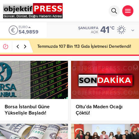
41
EURO
°C
ŞANLIURFA
54,9859
AÇIK
Temmuzda 107 Bin 113 Gıda İşletmesi Denetlendi!
Borsa İstanbul Güne
Oltu’da Maden Ocağı
Yükselişle Başladı!
Çöktü!