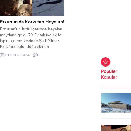
Erzurum’da Korkutan Heyelan!
Erzurum’un İspir İlçesinde heyelan
meydana geldi. 70 Ev tahliye edildi.
İspir, İlçe merkezinde Şadi Yılmaz
Parkı’nın bulunduğu alanda
meydana gelen heyelan, korku ve
21.08.2025 14:14
0
paniğe neden oldu. 70 ev için
tahliye kararı verildi. Belediye
Başkanı Ahmet Coşkun, ekiplerin
Popüler
incelemeye devam ettiğini,
Konular
evlerinden tahliye edilen
vatandaşlarında kaymakamlık
tarafından okullarda ve
pansiyonlarda misafir...