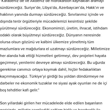
“Karadeniz’de ve Akdeniz’de hidrokarbon kaynakları aramayı
sürdüreceğiz. Suriye’de, Libya’da, Azerbaycan’da, Hakk’ın ve
haklının yanında durmayı sürdüreceğiz. Sınırlarımız içinde ve
dışında terör örgütleriyle mücadelemizi kesintisiz şekilde
yürütmeyi sürdüreceğiz. Ekonomimizi, üretim, ihracat, istihdam
odaklı olarak büyütmeyi sürdüreceğiz. Dünyanın neresinde
olursa olsun gözünü ve kalbini ülkemize yöneltmiş tüm
mazlumlara ve mağdurlara el uzatmayı sürdüreceğiz. Milletimize
her alanda hak ettiği hizmetleri getirmeyi, dev projeleri hayata
geçirmeyi, yenilerini devreye almayı sürdüreceğiz. Bu uğurda
gerekirse canımızı ortaya koymak dahil, hiçbir fedakarlıktan
kaçınmayacağız. Türkiye’yi girdiği bu yoldan döndürmeye ne
darbeler ne ekonomik tuzaklar ne siyasi ayak oyunları ne de içi
boş tehditler kafi gelir.”
Son yıllardaki girilen her mücadelede elde edilen başarıların
gerisinde, milletin sergilediği sağlam birlik ve beraberlik ile