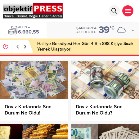
39
ALTIN
°C
ŞANLIURFA
6.660,55
AZ BULUTLU
Haliliye Belediyesi Her Gün 4 Bin 898 Kişiye Sıcak
Yemek Ulaştırıyor!
Döviz Kurlarında Son
Döviz Kurlarında Son
Durum Ne Oldu!
Durum Ne Oldu?