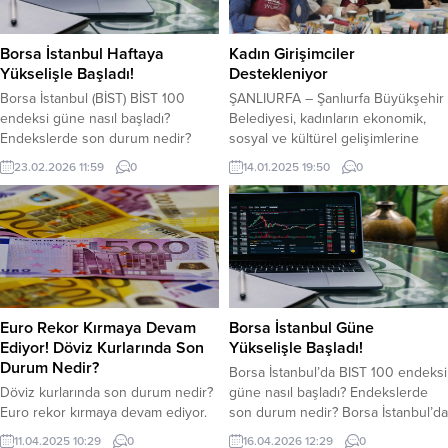
Borsa İstanbul Haftaya
Kadın Girişimciler
Yükselişle Başladı!
Destekleniyor
Borsa İstanbul (BİST) BİST 100
ŞANLIURFA – Şanlıurfa Büyükşehir
endeksi güne nasıl başladı?
Belediyesi, kadınların ekonomik,
Endekslerde son durum nedir?
sosyal ve kültürel gelişimlerine
Borsa İstanbul BİST 100 endeksi,
katkı sağlamak amacıyla
23.02.2026 11:59
0
14.01.2025 19:50
0
haftanın ilk işlem gününe yükselişle
düzenlediği sanat ve el sanatları
başladı. BİST 100 endeksi yeni
kurslarıyla hem geleneksel
güne yüzde 1.13 artış sağlayarak
sanatları yaşatıyor hem de
14.092,16 puandan başladı. BİST
kadınlara meslek kazandırıyor.
100 endeksi, cuma günü kapanışı
Kadın ve Aile Hizmetleri Daire
13.934,06 puandan yaptı. BİST 100
Başkanlığı öncülüğünde
endeksi, pazartesi günü...
gerçekleştirilen bu çalışmalar, 11
Nisan Kadın Kültür ve Eğitim
Euro Rekor Kırmaya Devam
Borsa İstanbul Güne
Merkezi’nde hayata geçiriliyor. Deri
Ediyor! Döviz Kurlarında Son
Yükselişle Başladı!
işlemeciliği,...
Durum Nedir?
Borsa İstanbul’da BIST 100 endeksi
Döviz kurlarında son durum nedir?
güne nasıl başladı? Endekslerde
Euro rekor kırmaya devam ediyor.
son durum nedir? Borsa İstanbul’da
İşte detaylar… ABD Başkanı Donald
BIST 100 endeksi, güne yükselişle
11.04.2025 10:29
0
16.04.2026 12:29
0