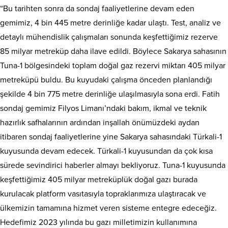
“Bu tarihten sonra da sondaj faaliyetlerine devam eden
gemimiz, 4 bin 445 metre derinliğe kadar ulaştı. Test, analiz ve
detaylı mühendislik çalışmaları sonunda keşfettiğimiz rezerve
85 milyar metreküp daha ilave edildi. Böylece Sakarya sahasının
Tuna-1 bölgesindeki toplam doğal gaz rezervi miktarı 405 milyar
metreküpü buldu. Bu kuyudaki çalışma önceden planlandığı
şekilde 4 bin 775 metre derinliğe ulaşılmasıyla sona erdi. Fatih
sondaj gemimiz Filyos Limanı’ndaki bakım, ikmal ve teknik
hazırlık safhalarının ardından inşallah önümüzdeki aydan
itibaren sondaj faaliyetlerine yine Sakarya sahasındaki Türkali-1
kuyusunda devam edecek. Türkali-1 kuyusundan da çok kısa
sürede sevindirici haberler almayı bekliyoruz. Tuna-1 kuyusunda
keşfettiğimiz 405 milyar metreküplük doğal gazı burada
kurulacak platform vasıtasıyla topraklarımıza ulaştıracak ve
ülkemizin tamamına hizmet veren sisteme entegre edeceğiz.
Hedefimiz 2023 yılında bu gazı milletimizin kullanımına