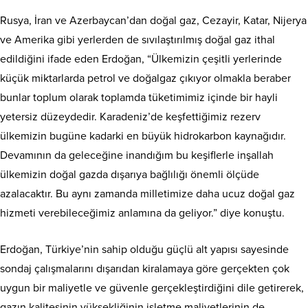
Rusya, İran ve Azerbaycan’dan doğal gaz, Cezayir, Katar, Nijerya
ve Amerika gibi yerlerden de sıvılaştırılmış doğal gaz ithal
edildiğini ifade eden Erdoğan, “Ülkemizin çeşitli yerlerinde
küçük miktarlarda petrol ve doğalgaz çıkıyor olmakla beraber
bunlar toplum olarak toplamda tüketimimiz içinde bir hayli
yetersiz düzeydedir. Karadeniz’de keşfettiğimiz rezerv
ülkemizin bugüne kadarki en büyük hidrokarbon kaynağıdır.
Devamının da geleceğine inandığım bu keşiflerle inşallah
ülkemizin doğal gazda dışarıya bağlılığı önemli ölçüde
azalacaktır. Bu aynı zamanda milletimize daha ucuz doğal gaz
hizmeti verebileceğimiz anlamına da geliyor.” diye konuştu.
Erdoğan, Türkiye’nin sahip olduğu güçlü alt yapısı sayesinde
sondaj çalışmalarını dışarıdan kiralamaya göre gerçekten çok
uygun bir maliyetle ve güvenle gerçekleştirdiğini dile getirerek,
gazın kalitesinin yüksekliğinin işletme maliyetlerinin de