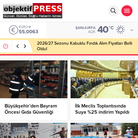
40
EURO
°C
ŞANLIURFA
55,0063
AÇIK
2026/27 Sezonu Kabuklu Fındık Alım Fiyatları Belli
Oldu!
Büyükşehir’den Bayram
İlk Meclis Toplantısında
Öncesi Gıda Güvenliği
Suya %25 indirim Yapıldı
Alarmı!