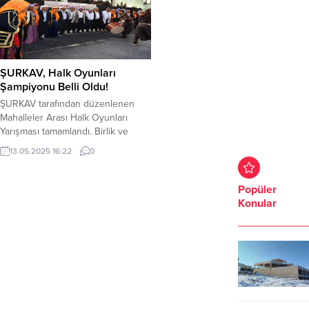
ŞURKAV, Halk Oyunları
Şampiyonu Belli Oldu!
ŞURKAV tarafından düzenlenen
Mahalleler Arası Halk Oyunları
Yarışması tamamlandı. Birlik ve
beraberliğin en güzel örneklerinin
13.05.2025 16:22
0
sergilendiği yarışmaya vatandaşlar
da yoğun ilgi gösterdi. Şanlıurfa
Valiliği öncülüğünde Şanlıurfa İli
Popüler
Kültür Eğitim Sanat ve Araştırma
Konular
Vakfı (ŞURKAV) tarafından
düzenlenen Mahalleler Arası Halk
Oyunları Yarışması, 13 ilçeden 24
ekibin katılımıyla tamamlandı.
Şanlıurfa kültürünü yaşatmak...