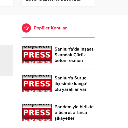
Popüler Konular
Şanlıurfa’da inşaat
Skandalı Çürük
beton resmen
belgelendi
Şanlıurfa Suruç
ilçesinde kavga!
ölü yaralılar var
Pandemiyle birlikte
e-ticaret artınca
şikayetler
de katlandı