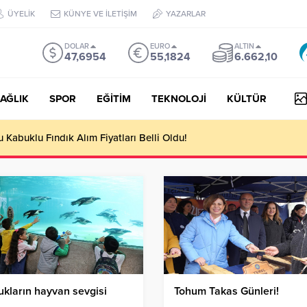
ÜYELİK
KÜNYE VE İLETİŞİM
YAZARLAR
DOLAR
EURO
ALTIN
47,6954
55,1824
6.662,10
AĞLIK
SPOR
EĞİTİM
TEKNOLOJİ
KÜLTÜR
Kabuklu Fındık Alım Fiyatları Belli Oldu!
kların hayvan sevgisi
Tohum Takas Günleri!