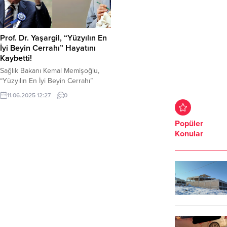
Prof. Dr. Yaşargil, “Yüzyılın En
İyi Beyin Cerrahı” Hayatını
Kaybetti!
Sağlık Bakanı Kemal Memişoğlu,
“Yüzyılın En İyi Beyin Cerrahı”
seçilen Prof. Dr. Gazi Yaşargil 100
11.06.2025 12:27
0
yaşında vefat etti. Vefat haberini
Sağlık Bakanı Memişoğlu, duyurdu.
Memişoğlu vefat haberini şu
Popüler
sözlerle duyurdu; “Alanında
Konular
yürüttüğü eşsiz çalışmalarla
“Yüzyılın En İyi Beyin Cerrahı”
seçilen Prof. Dr. Gazi Yaşargil
Hocamızın vefatını büyük bir
üzüntüyle öğrendim....