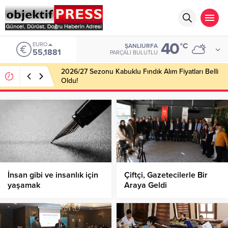
40
EURO
°C
ŞANLIURFA
55,1881
PARÇALI BULUTLU
2026/27 Sezonu Kabuklu Fındık Alım Fiyatları Belli
Oldu!
İnsan gibi ve insanlık için
Çiftçi, Gazetecilerle Bir
yaşamak
Araya Geldi