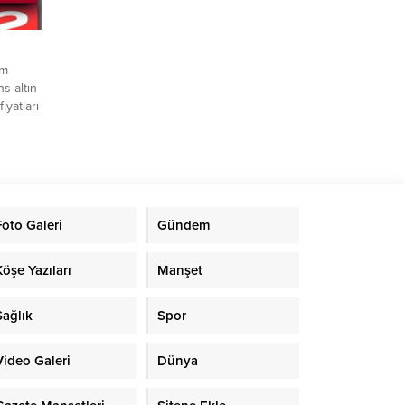
am
s altın
iyatları
eye
’ın
t
altın
eden
Foto Galeri
Gündem
ı
Köşe Yazıları
Manşet
Sağlık
Spor
Video Galeri
Dünya