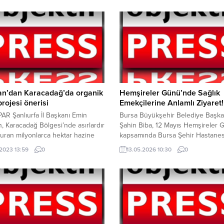
an’dan Karacadağ’da organik
Hemşireler Günü’nde Sağlık
projesi önerisi
Emekçilerine Anlamlı Ziyaret!
R Şanlıurfa İl Başkanı Emin
Bursa Büyükşehir Belediye Başkan
, Karacadağ Bölgesi’nde asırlardır
Şahin Biba, 12 Mayıs Hemşireler 
uran milyonlarca hektar hazine
kapsamında Bursa Şehir Hastanes
nin tarıma kazandırılması için
görev yapan hemşireleri ziyaret 
.2023 13:59
0
13.05.2026 10:30
0
k Tarım Projesi’ önerisini
çiçek takdim etti. Büyükşehir ekip
yla paylaştı. Karacadağ
şehir genelindeki sağlık kurumları
i’nde incelemelerde bulunduktan
belediye birimlerinde görev yapan
ameralar karşısına geçen Özaslan
çalışanlarını ziyaret ederek Hemşi
AR olarak bu hafta tarımsal
Günü’nü kutladı. Bursa Büyükşehi
e milli gelire büyük katkı sunacak
Belediyesi tarafından Hemşireler
 projeyi sizlerle...
çerçevesinde düzenlenen...