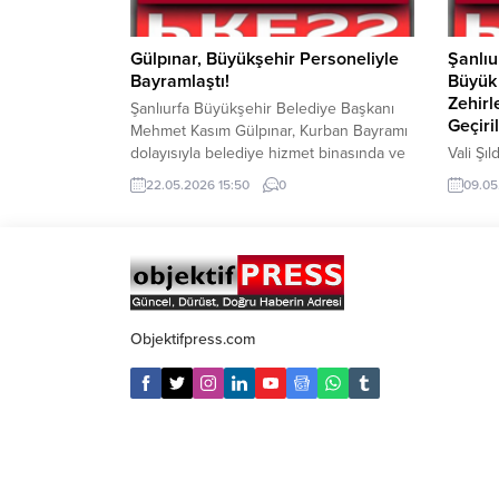
Gülpınar, Büyükşehir Personeliyle
Şanlıu
Bayramlaştı!
Büyük 
Zehirl
Şanlıurfa Büyükşehir Belediye Başkanı
Geçiril
Mehmet Kasım Gülpınar, Kurban Bayramı
dolayısıyla belediye hizmet binasında ve
Vali Şı
şehrin farklı noktalarında görev yapan
zehir t
22.05.2026 15:50
0
09.05
belediye personeliyle bayramlaştı.
detayla
Şanlıurfa Büyükşehir Belediyesi Hizmet
karşı k
Binası’nda düzenlenen bayramlaşma
sonuçla
programına yoğun katılım sağlandı.
Hasan Ş
Kurban Bayramı tatilinin 9 gün olması
yapılan
nedeniyle bugün gerçekleştirilen
Şıldak,
programa Başkan Mehmet Kasım
tarafı
Objektifpress.com
Gülpınar’ın yanı sıra Büyükşehir...
operasy
23 Kilo