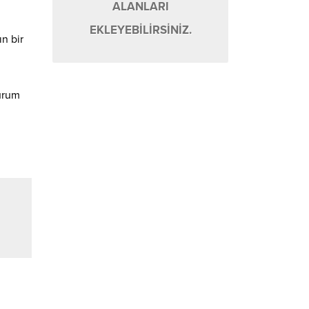
ALANLARI
EKLEYEBİLİRSİNİZ.
ın bir
durum