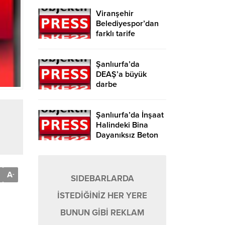
Viranşehir
Belediyespor’dan
farklı tarife
Şanlıurfa’da
DEAŞ’a büyük
darbe
Şanlıurfa’da İnşaat
Halindeki Bina
Dayanıksız Beton
Nedeniyle Yıkıldı!
A
-
SIDEBARLARDA
İSTEDİĞİNİZ HER YERE
BUNUN GİBİ REKLAM