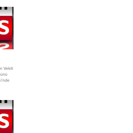
 Vekili
Günü
i’nde
ederek
leri de
 ve
 sağlık
reler
r
 Günü