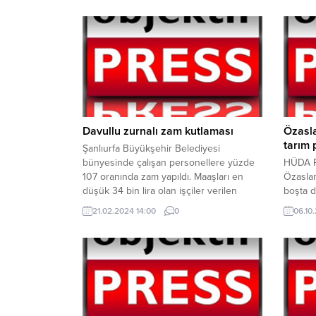
Davullu zurnalı zam kutlaması
Özasl
tarım 
Şanlıurfa Büyükşehir Belediyesi
bünyesinde çalışan personellere yüzde
HÜDA PA
107 oranında zam yapıldı. Maaşları en
Özaslan
düşük 34 bin lira olan işçiler verilen
boşta d
zammı davul zurna eşliğinde halay
arazisi
21.02.2024 14:00
0
06.10
çekerek kutladı. Şanlıurfa Büyükşehir
‘Organi
Belediye Başkanı Zeynel Abidin
kamuoyu
Beyazgül, her zaman işçilerin yanında
Bölges
olduklarını söyledi. Şanlıurfa Büyükşehir
sonra k
Belediyesi bünyesinde çalışan
“HÜDA P
personellere maaş müjdesinin ardından
üretimd
Başkan...
olan bir