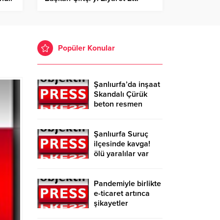
Popüler Konular
Şanlıurfa’da inşaat
Skandalı Çürük
beton resmen
belgelendi
Şanlıurfa Suruç
ilçesinde kavga!
ölü yaralılar var
Pandemiyle birlikte
e-ticaret artınca
şikayetler
de katlandı