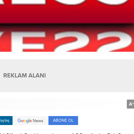
REKLAM ALANI
A
+
ABONE OL
aylaş