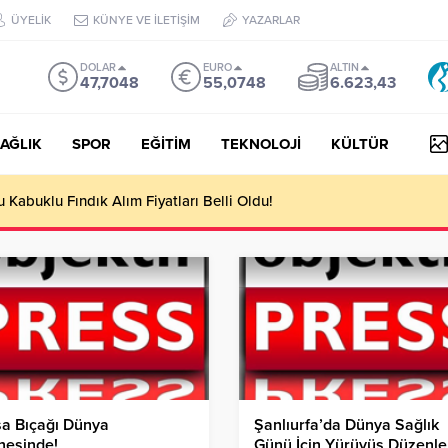
ÜYELİK
KÜNYE VE İLETİŞİM
YAZARLAR
DOLAR
EURO
ALTIN
47,7048
55,0748
6.623,43
AĞLIK
SPOR
EĞİTİM
TEKNOLOJİ
KÜLTÜR
yesi Her Gün 4 Bin 898 Kişiye Sıcak Yemek Ulaştırıyor!
sa Bıçağı Dünya
Şanlıurfa’da Dünya Sağlık
nesinde!
Günü İçin Yürüyüş Düzenle