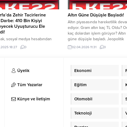
rfa’da Zehir Tacirlerine
Altın Güne Düşüşle Başladı!
Darbe: 410 Bin Kişiyi
Altın piyasasında hareketlilik dev
eyecek Uyuşturucu Ele
ediyor. Gram altın kaç TL Oldu? On
di!
kaç dolardan işlem görüyor? Altın f
ldak, sosyal medya hesabından
güne düşüşle başladı. Jeopolitik
acirlerine yapılan operasyonun
gelişmeler altın fiyatlarını etkilem
.2025 18:27
0
02.04.2026 11:31
0
rını paylaştı. Şıldak, “uyuşturucuya
devam ediyor. ABD Başkanı Trump
ararlı mücadelemizde önemli
gelecek haftalarda İran’a daha ser
r alıyoruz” dedi. Şanlıurfa Valisi
saldıracağı yönündeki açıklamaları 
ıldak, dün gece zehir tacirlerine
fiyatlarının yeniden düşmesine n
Üyelik
Ekonomi
 operasyonun detaylarını paylaştı.
oldu. Kapalıçarşı’da da altın fiyatlar
 İl Emniyet Müdürlüğümüz
güncellendi....
ndan dün gece düzenlenen
Tüm Yazarlar
Eğitim
onda; 68 Kilo 500 Gram Eroin,
 500 Gram...
Künye ve İletişim
Otomobil
Teknoloji