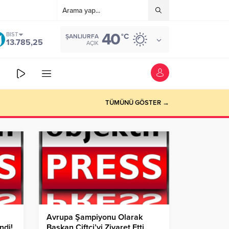
40
BIST
°C
ŞANLIURFA
13.785,25
AÇIK
TÜMÜNÜ GÖSTER →
Avrupa Şampiyonu Olarak
ndi!
Başkan Çiftçi’yi Ziyaret Etti