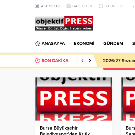
ASTROLOJİ
GAZETELER
SİTENE EKLE
ANASAYFA
EKONOMİ
GÜNDEM
S
SON DAKİKA
Haliliye Beledi
Bursa Büyükşehir
Bur
Belediyespor’dan Kritik
Sah