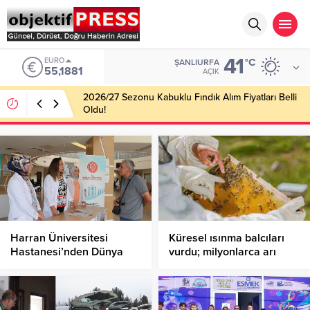
41
EURO
°C
ŞANLIURFA
55,1881
AÇIK
2026/27 Sezonu Kabuklu Fındık Alım Fiyatları Belli
Oldu!
Harran Üniversitesi
Küresel ısınma balcıları
Hastanesi’nden Dünya
vurdu; milyonlarca arı
Alzheimer Günü’nde
öldü
Farkındalık Çağrısı