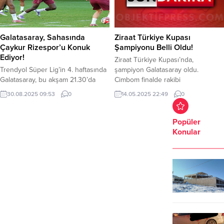
Galatasaray, Sahasında
Ziraat Türkiye Kupası
Çaykur Rizespor’u Konuk
Şampiyonu Belli Oldu!
Ediyor!
Ziraat Türkiye Kupası’nda,
Trendyol Süper Lig’in 4. haftasında
şampiyon Galatasaray oldu.
Galatasaray, bu akşam 21.30’da
Cimbom finalde rakibi
Çaykur Rizespor’u konuk ediyor.
Trabzonspor’u 3-0 yenerek Ziraat
30.08.2025 09:53
0
14.05.2025 22:49
0
RAMS Park’ta saat 21:30’da
Türkiye Kupası’nı müzesine
başlayacak mücadele, beIN Sports
götürmeyi başardı. Galatasaray
1 yayınlanacak. Maçta Ali Yılmaz,
finalde rakibi Trabzonspor’u 3-0
Popüler
düdük çalacak. Sarı-kırmızılılar,
yenerek kupanın sahibi oldu.
Konular
Karadeniz ekibimi yenerek milli
Cimbom’un gollerini 5 dakikada
takım arasına 12 puanla girmek
Barış Alper ve 46, 63 dakikada
istiyor. Galatasaray’ın muhtemel 11’i:
Osimhen’den geldi. Galatasaray,
Günay, Sallai, Davinson,
19’uncu Ziraat Türkiye Kupası
Abdülkerim, Eren, Torreira, Lemina,
kazandı.
Sara,...