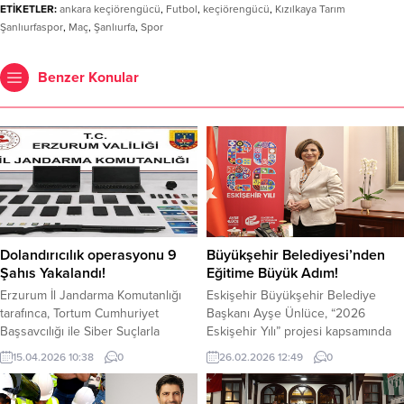
ETİKETLER:
ankara keçiörengücü
,
Futbol
,
keçiörengücü
,
Kızılkaya Tarım
Şanlıurfaspor
,
Maç
,
Şanlıurfa
,
Spor
Benzer Konular
Dolandırıcılık operasyonu 9
Büyükşehir Belediyesi’nden
Şahıs Yakalandı!
Eğitime Büyük Adım!
Erzurum İl Jandarma Komutanlığı
Eskişehir Büyükşehir Belediye
tarafınca, Tortum Cumhuriyet
Başkanı Ayşe Ünlüce, “2026
Başsavcılığı ile Siber Suçlarla
Eskişehir Yılı” projesi kapsamında
Mücadele Daire Başkanlığı,
eğitimde fırsat eşitliğini
15.04.2026 10:38
0
26.02.2026 12:49
0
Kaçakçılık ve Organize Suçlarla
güçlendirmek amacıyla hayata
Mücadele Daire Başkanlığı
geçirilen “Eskişehir Halk Okulu”
koordinesinde “Bilişim
projesini duyurdu. Dijital bir