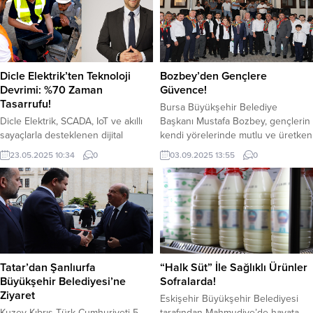
Sistemlerinin Kullanılması Suretiyle
öğrenme platformu olarak
Nitelikli Dolandırıcılık” ve “Suç
tasarlanan bu yeni oluşum, 2 Mart
İşlemek Amacıyla Örgüt Kurmak”
itibarıyla kapılarını tüm vatandaşlara
suçlarına yönelik, sosyal medya
açıyor.​ESKİŞEHİR HALK OKULU
üzerinden kendilerini “avukat”
NEDİR?​“2026 Eskişehir Yılı” projesi
Dicle Elektrik’ten Teknoloji
Bozbey’den Gençlere
olarak tanıtarak örgütlü bir şekilde
kapsamında açılan Eskişehir Halk
Devrimi: %70 Zaman
Güvence!
dolandırılcılık yaptıkları tespit edilen
Okulu,...
Tasarrufu!
Bursa Büyükşehir Belediye
12...
Dicle Elektrik, SCADA, IoT ve akıllı
Başkanı Mustafa Bozbey, gençlerin
sayaçlarla desteklenen dijital
kendi yörelerinde mutlu ve üretken
dönüşüm süreciyle stratejik
bir yaşam sürmeleri için gerekli
23.05.2025 10:34
0
03.09.2025 13:55
0
teknoloji hamlesini sürdürüyor.
adımları atacaklarının müjdesini
Enerji altyapısını akıllı teknolojilerle
verdi. Bursa Büyükşehir Belediye
donatan şirket, operasyonel
Başkanı Mustafa Bozbey,
süreçlerde de yüzde 70’e varan
Büyükşehir Belediyesi’nin katılımcı
zaman tasarrufu sağlıyor. Enerji
ve kapsayıcı yönetim anlayışı
dağıtım sektörünün ilk Ar-Ge
doğrultusunda Tahtakale’deki Dağ
merkezine de sahip olan şirket,
Yöresi Yardımlaşma ve Kültür
burada da altyapısına özel
Derneği’ni (DAĞ-DER) ziyaret etti.
Tatar’dan Şanlıurfa
“Halk Süt” İle Sağlıklı Ürünler
teknolojik özümler geliştiriyor.
DAĞ-DER Yönetim Kurulu Başkanı
Büyükşehir Belediyesi’ne
Sofralarda!
Enerji dağıtımında
ve...
Ziyaret
Eskişehir Büyükşehir Belediyesi
sürdürülebilirliği...
Kuzey Kıbrıs Türk Cumhuriyeti 5.
tarafından Mahmudiye’de hayata