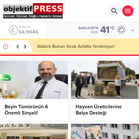
41
ALTIN
°C
ŞANLIURFA
6.488,95
AÇIK
Temmuzda IPARD III Kapsamında 634,3 Milyon Lira
Hibe Ödemesi Yapıldı!
Beyin Tümörünün 6
Hayvan Üreticilerine
Önemli Sinyali!
Balya Desteği