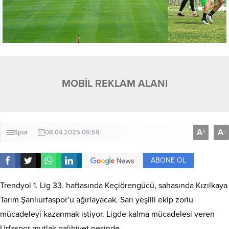
MOBİL REKLAM ALANI
A
A
+
-
Spor
08.04.2025 09:59
ABONE OL
Trendyol 1. Lig 33. haftasında Keçiörengücü, sahasında Kızılkaya
Tarım Şanlıurfaspor’u ağırlayacak. Sarı yeşilli ekip zorlu
mücadeleyi kazanmak istiyor. Ligde kalma mücadelesi veren
Urfaspor mutlak galibiyet peşinde.