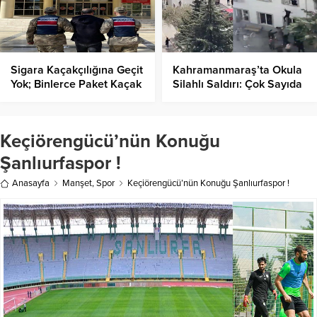
Sigara Kaçakçılığına Geçit
Kahramanmaraş’ta Okula
Yok; Binlerce Paket Kaçak
Silahlı Saldırı: Çok Sayıda
Sigara Ele Geçirildi!
Yaralı Var!
Keçiörengücü’nün Konuğu
Şanlıurfaspor !
Anasayfa
Manşet
,
Spor
Keçiörengücü’nün Konuğu Şanlıurfaspor !