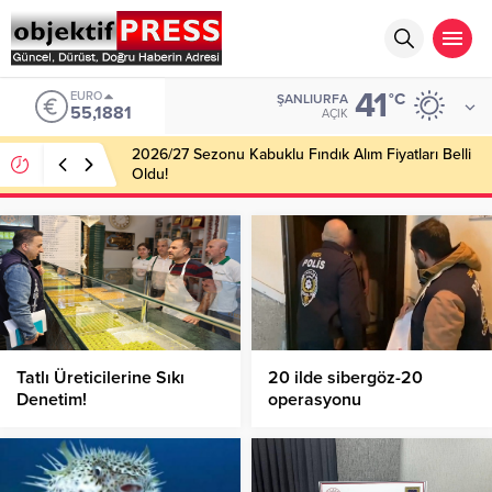
41
EURO
°C
ŞANLIURFA
55,1881
AÇIK
2026/27 Sezonu Kabuklu Fındık Alım Fiyatları Belli
Oldu!
Tatlı Üreticilerine Sıkı
20 ilde sibergöz-20
Denetim!
operasyonu