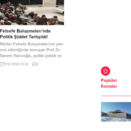
Felsefe Buluşmaları’nda
Politik Şiddet Tartışıldı!
Nilüfer Felsefe Buluşmaları’nın yılın
son etkinliğinde konuşan Prof. Dr.
Sanem Yazıcıoğlu, politik şiddet ve
araçsallık kavramlarını ele aldı.
17.12.2025 13:32
0
Yazıcıoğlu, daha çoğulcu bir siyasal
düzenin korkuyla değil, karşılıklı
tanınma ve güvenle mümkün
Popüler
olduğunu vurguladı. Nilüfer
Konular
Belediyesi’nin Pancar Deposu’nda
düzenlediği Nilüfer Felsefe
Buluşmaları’nın yılın son oturumu
gerçekleştirildi. Prof. Dr. Sanem
Yazıcıoğlu’nun sunduğu...