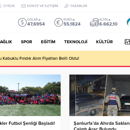
ÜYELİK
KÜNYE VE İLETİŞİM
YAZARLAR
DOLAR
EURO
ALTIN
47,6954
55,1824
6.662,10
AĞLIK
SPOR
EĞİTİM
TEKNOLOJİ
KÜLTÜR
Kabuklu Fındık Alım Fiyatları Belli Oldu!
kler Futbol Şenliği Başladı!
Şanlıurfa’da Ahırda Sakla
Çalıntı Araç Bulundu