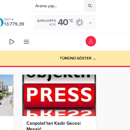
40
BIST
°C
ŞANLIURFA
13.779,39
AÇIK
TÜMÜNÜ GÖSTER →
Canpolat’tan Kadir Gecesi
Mesajı!