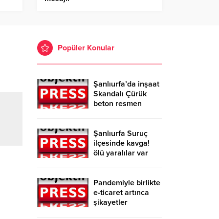
Popüler Konular
Şanlıurfa’da inşaat
Skandalı Çürük
beton resmen
belgelendi
Şanlıurfa Suruç
ilçesinde kavga!
ölü yaralılar var
Pandemiyle birlikte
e-ticaret artınca
şikayetler
de katlandı