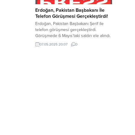
Erdoğan, Pakistan Başbakanı İle
Telefon Görüşmesi Gerçekleştirdi!
Erdoğan, Pakistan Başbakanı Şerif ile
telefon görüşmesi gerçekleştirdi.
Görüşmede 6 Mayıs’taki saldırı ele alındı.
Cumhurbaşkanı Recep Tayyip Erdoğan,
07.05.2025 20:07
0
Pakistan Başbakanı Şahbaz Şerif ile
telefon görüşmesi gerçekleştirdi. Telefon
görüşmesinde 6 Mayıs’taki saldırı ele
alındı. Telefon görüşmesini
Cumhurbaşkanı İletişim Başkanlığı
duyurdu. Cumhurbaşkanı İletişim
Başkanlığı telefon görüşmesi ile ilgili şu
ifadeleri kullandı; “Cumhurbaşkanı...