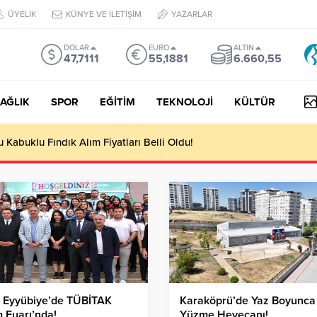
ÜYELİK
KÜNYE VE İLETİŞİM
YAZARLAR
DOLAR
EURO
ALTIN
47,7111
55,1881
6.660,55
AĞLIK
SPOR
EĞİTİM
TEKNOLOJİ
KÜLTÜR
Kabuklu Fındık Alım Fiyatları Belli Oldu!
, Eyyübiye’de TÜBİTAK
Karaköprü’de Yaz Boyunca
m Fuarı’nda!
Yüzme Heyecanı!