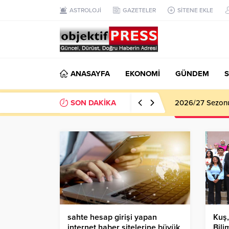
ASTROLOJİ
GAZETELER
SİTENE EKLE
ANASAYFA
EKONOMİ
GÜNDEM
S
SON DAKİKA
2026/27 Sezonu 
sahte hesap girişi yapan
Kuş
internet haber sitelerine büyük
Bili