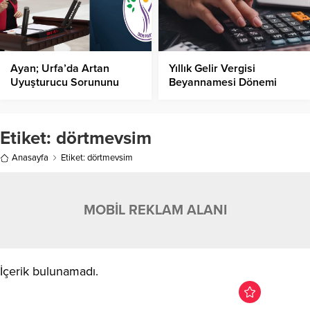
Ayan; Urfa’da Artan
Yıllık Gelir Vergisi
Uyuşturucu Sorununu
Beyannamesi Dönemi
Meclis’e Taşıdı!
Başlıyor!
Etiket:
dörtmevsim
Anasayfa
Etiket: dörtmevsim
MOBİL REKLAM ALANI
İçerik bulunamadı.