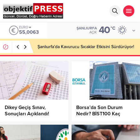
40
EURO
°C
ŞANLIURFA
55,0063
AÇIK
Şanlıurfa’da Kavurucu Sıcaklar Etkisini Sürdürüyor!
Dikey Geçiş Sınav,
Borsa’da Son Durum
Sonuçları Açıklandı!
Nedir? BİST100 Kaç
Puandan İşlem Görüyor?