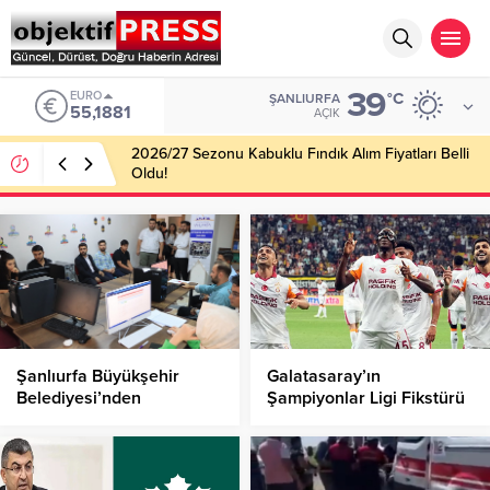
39
EURO
°C
ŞANLIURFA
55,1881
AÇIK
2026/27 Sezonu Kabuklu Fındık Alım Fiyatları Belli
Oldu!
Şanlıurfa Büyükşehir
Galatasaray’ın
Belediyesi’nden
Şampiyonlar Ligi Fikstürü
Üniversite adaylarına
Belli Oldu!
tercih desteği