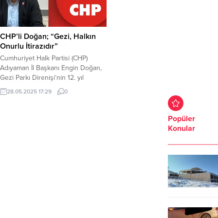
CHP’li Doğan; “Gezi, Halkın
Onurlu İtirazıdır”
Cumhuriyet Halk Partisi (CHP)
Adıyaman İl Başkanı Engin Doğan,
Gezi Parkı Direnişi’nin 12. yıl
dönümünde yayımladığı
28.05.2025 17:29
0
açıklamada, Gezi’nin bir isyan değil,
halkın hukuksuzluğa ve baskıya
karşı onurlu bir itirazı olduğunu
Popüler
ifade etti. “Gezi, bu ülkenin
Konular
susmayan vicdanıdır. Gençlerin,
emekçilerin, kadınların ve
yurttaşların eşit, özgür ve adil bir
Türkiye hayalidir,” diyen...