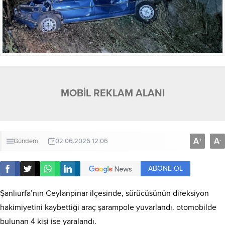
MOBİL REKLAM ALANI
A
A
+
-
Gündem
02.06.2026 12:06
ABONE OL
Şanlıurfa’nın Ceylanpınar ilçesinde, sürücüsünün direksiyon
hakimiyetini kaybettiği araç şarampole yuvarlandı. otomobilde
bulunan 4 kişi ise yaralandı.