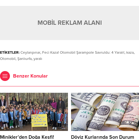
MOBİL REKLAM ALANI
ETİKETLER:
Ceylanpınar
,
Feci Kaza! Otomobil Şarampole Savruldu: 4 Yaralı!
,
kaza
,
Otomobil
,
Şanlıurfa
,
yaralı
Benzer Konular
Minikler’den Doğa Keşfi!
Döviz Kurlarında Son Durum