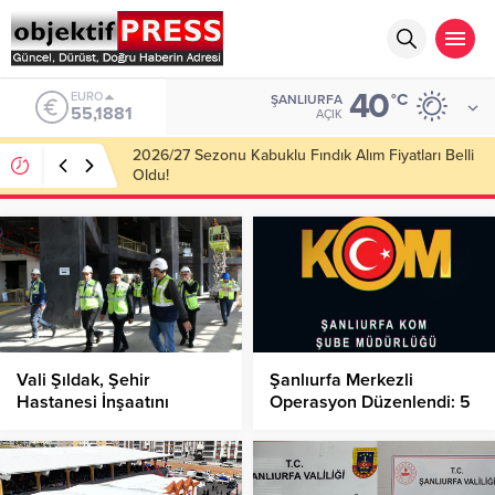
40
ALTIN
°C
ŞANLIURFA
6.660,55
AÇIK
Haliliye Belediyesi Her Gün 4 Bin 898 Kişiye Sıcak
Yemek Ulaştırıyor!
Vali Şıldak, Şehir
Şanlıurfa Merkezli
Hastanesi İnşaatını
Operasyon Düzenlendi: 5
İnceledi
Şahıs Tutuklandı!