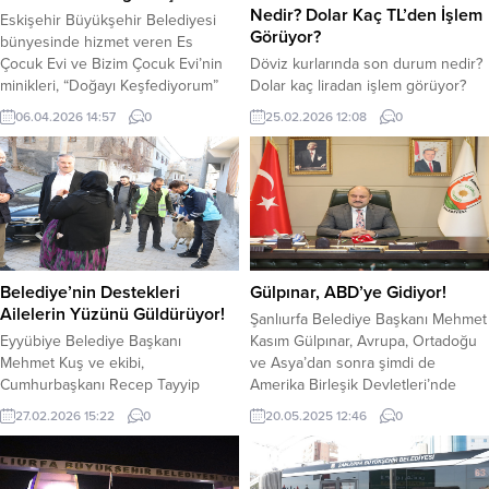
Nedir? Dolar Kaç TL’den İşlem
Eskişehir Büyükşehir Belediyesi
Görüyor?
bünyesinde hizmet veren Es
Çocuk Evi ve Bizim Çocuk Evi’nin
Döviz kurlarında son durum nedir?
minikleri, “Doğayı Keşfediyorum”
Dolar kaç liradan işlem görüyor?
atölyesi ile doğayla iç içe
Euro ne kadar oldu? Dolar ve Euro
06.04.2026 14:57
0
25.02.2026 12:08
0
unutulmaz bir gün yaşadı.
güne hafif yukarı yönlü başladı.
Öğrenciler, öğretmenleri eşliğinde
Güne 43.85 TL’den işlem görmeye
gerçekleştirilen etkinlikte ormanın
başlayan dolar, saat 12.01 itibariyle
büyüleyici dünyasını yakından
43.87 TL’den işlem görüyor. Euro
tanıma fırsatı buldu. Doğayla
ise güne 51.66 TL’den işlem
temasın ön planda olduğu atölye
görmeye başladı. Euro saat 12.01
boyunca çocuklar; ağaç türlerini
itibariyle 51.76 TL’den...
tanıdı, yaprak ve...
Belediye’nin Destekleri
Gülpınar, ABD’ye Gidiyor!
Ailelerin Yüzünü Güldürüyor!
Şanlıurfa Belediye Başkanı Mehmet
Eyyübiye Belediye Başkanı
Kasım Gülpınar, Avrupa, Ortadoğu
Mehmet Kuş ve ekibi,
ve Asya’dan sonra şimdi de
Cumhurbaşkanı Recep Tayyip
Amerika Birleşik Devletleri’nde
Erdoğan’ın talimatlarıyla, Ramazan
Şanlıurfa’yı temsil edecek.
27.02.2026 15:22
0
20.05.2025 12:46
0
ayında kapısı çalınmadık yetim,
Şanlıurfa’yı dünya sahnesine
hasta, kimsesiz ve ihtiyaç sahibi
taşıyarak uluslararası iş birliklerini
bırakmamak için gece
güçlendirmeyi hedefleyen Şanlıurfa