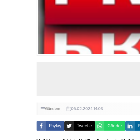
Gündem
06.02.2024 14:03
Paylaş
Tweetle
Gönder
P