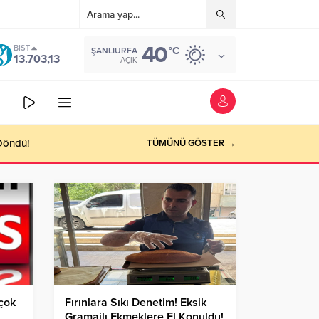
40
BIST
°C
ŞANLIURFA
13.703,13
AÇIK
TÜMÜNÜ GÖSTER →
 çok
Fırınlara Sıkı Denetim! Eksik
Gramajlı Ekmeklere El Konuldu!