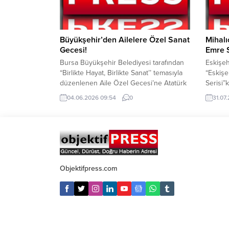
ekiplerince düzenlenen operasyon
sonucu yakalandı. Şanlıurfa İl J.K.lığı...
Büyükşehir’den Ailelere Özel Sanat
Mihalı
Gecesi!
Emre S
Bursa Büyükşehir Belediyesi tarafından
Eskişeh
“Birlikte Hayat, Birlikte Sanat’’ temasıyla
“Eskişe
düzenlenen Aile Özel Gecesi’ne Atatürk
Serisi”
Kültür Merkezi Merinos Yerleşkesi ev
etkinli
04.06.2026 09:54
0
31.07
sahipliği yaptı. Bursa Büyükşehir
mirasın
Belediyesi Sosyal Hizmetler Dairesi
Serinin
Başkanlığı Aile, Kadın ve Çocuk
Yeşil K
Hizmetleri Şube Müdürlüğü tarafından
katılımc
düzenlenen gecede; Bir-İz Kadın Ritim
aynı yo
Grubu, Eşit-İz Aile Grubu Halk Dansları
birden
Topluluğu, Çocuk Halk...
Cuma gü
Objektifpress.com
doğasev
ormanla