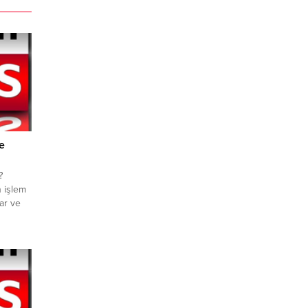
e
?
n işlem
ar ve
ne
 döviz
yle
 Euro