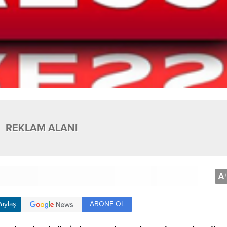
REKLAM ALANI
A
+
ABONE OL
aylaş