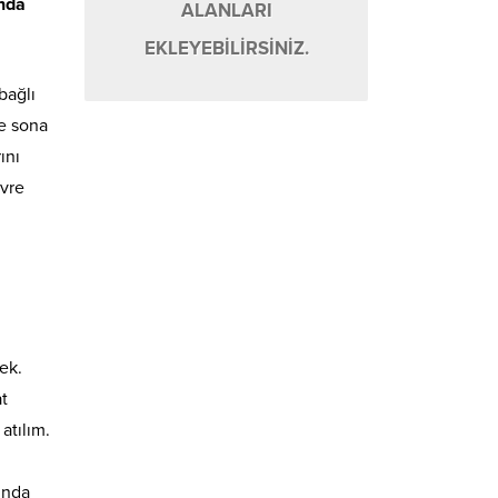
ında
ALANLARI
EKLEYEBİLİRSİNİZ.
bağlı
e sona
ını
evre
ek.
t
atılım.
ında