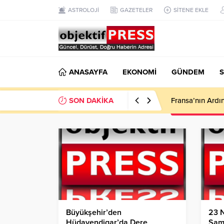
ASTROLOJİ
GAZETELER
SİTENE EKLE
ANASAYFA
EKONOMİ
GÜNDEM
S
SON DAKİKA
112 Acil Ekipler
Büyükşehir’den
23 N
Hüdavendigar’da Dere
Şamp