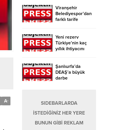
Viranşehir
Belediyespor’dan
farklı tarife
Yeni rezerv
Türkiye’nin kaç
yıllık ihtiyacını
karşılayacak?
Şanlıurfa’da
DEAŞ’a büyük
darbe
A
-
SIDEBARLARDA
İSTEDİĞİNİZ HER YERE
BUNUN GİBİ REKLAM