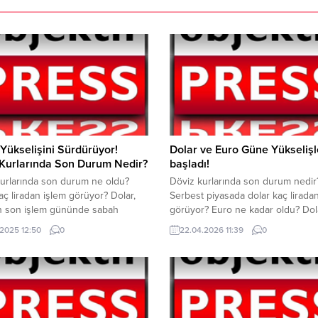
 Yükselişini Sürdürüyor!
Dolar ve Euro Güne Yükselişl
 Kurlarında Son Durum Nedir?
başladı!
urlarında son durum ne oldu?
Döviz kurlarında son durum nedir
aç liradan işlem görüyor? Dolar,
Serbest piyasada dolar kaç lirada
ın son işlem gününde sabah
görüyor? Euro ne kadar oldu? Dol
a 40.62 TL’den işlem görmeye
euro haftanın üçüncü işlem günü
.2025 12:50
0
22.04.2026 11:39
0
 Dolar, saat 12.45 itibariyle 40.66
yükselişle başladı. Orta Doğu’daki
işlem görüyor. Euro ise sabah
jeopolitik gerilimler döviz kurlarını
a 46.49 TL’den işlem görmeye
etkilemeye devam ediyor. Serbest
 Euro, saat 12.45 itibariyle 46.38
piyasasında dolar saat 11.35 itibari
işlem görüyor. Euro/Dolar
44.92 TL civarında işlem görüyor.
..
ise aynı saat...