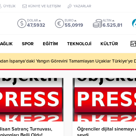
ÜYELİK
KÜNYE VE İLETİŞİM
YAZARLAR
DOLAR
EURO
ALTIN
47,5932
55,0919
6.525,81
AĞLIK
SPOR
EĞİTİM
TEKNOLOJİ
KÜLTÜR
i Araçta Doğum Yaptırdı!
isan Satranç Turnuvası,
Öğrenciler dijital sinemayı
iyonları Belli Oldu!
sevdi