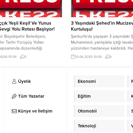
ççık Yeşil Keşif Ve Yunus
3 Yaşındaki Şehed’in Mucizev
evgi Yolu Rotası Başlıyor!
Kurtuluşu!
ir Büyükşehir Belediyesi,
Şanlıurfa’da yaşayan 3 yaşındaki
hir Tarihi Yürüyüş Yolları
Muhammed, yanlışlıkla içtiği lavabo
kapsamında düzenlediği
yüzünden hastaneye kaldırıldı. Ha
klerle kentin doğal ve kültürel
Üniversitesi Hastanesi’nde yapıla
.2026 15:54
0
13.06.2025 10:00
0
ı keşfetmeyedevam ediyor.
başarılı bir operasyonla minik çoc
 üçüncü rotası olan Mihalıççık
sağlığına kavuştu. Ameliyatı
eşif ve Yunus Emre SevgiYolu,
gerçekleştiren Prof. Dr. Mehmet 
ılarına doğa, tarih, kültür ve inancı
Boleken: “Bu bir başarı hikâyesi 
Üyelik
Ekonomi
lculukta buluşturacak eşsiz
zamanda acı bir ders” dedi. Şanlıu
eyim sunuyor. 31 Temmuz 2026
yaşayan 3 yaşındaki Şehed Muh
nü gerçekleştirilecek etkinlikte
yıl...
Tüm Yazarlar
Eğitim
erler, Mihalıççık’ınyemyeşil
rında...
Künye ve İletişim
Otomobil
Teknoloji