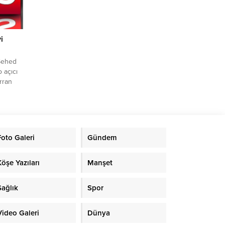
i
 Şehed
 açıcı
rran
n
uk
Emin
ama aynı
Foto Galeri
Gündem
rfa’da
ammed 2
Köşe Yazıları
Manşet
Sağlık
Spor
Video Galeri
Dünya