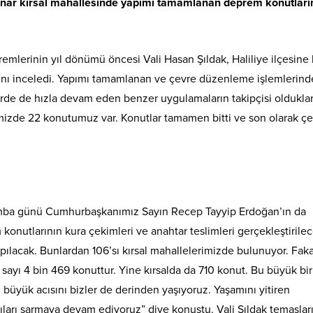
ürpınar kırsal mahallesinde yapımı tamamlanan deprem konutlar
remlerinin yıl dönümü öncesi Vali Hasan Şıldak, Haliliye ilçesine 
rını inceledi. Yapımı tamamlanan ve çevre düzenleme işlemlerind
lerde de hızla devam eden benzer uygulamaların takipçisi olduklar
emizde 22 konutumuz var. Konutlar tamamen bitti ve son olarak ç
amba günü Cumhurbaşkanımız Sayın Recep Tayyip Erdoğan’ın da
 konutlarının kura çekimleri ve anahtar teslimleri gerçekleştirilec
ılacak. Bunlardan 106’sı kırsal mahallelerimizde bulunuyor. Faka
ayı 4 bin 469 konuttur. Yine kırsalda da 710 konut. Bu büyük bir 
büyük acısını bizler de derinden yaşıyoruz. Yaşamını yitiren
ıları sarmaya devam ediyoruz” diye konuştu. Vali Şıldak temaslar