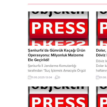
Şanlıurfa’da Gümrük Kaçağı Ürün
Dolar,
Operasyonu: Milyonluk Malzeme
Döviz
Ele Geçirildi!
Döviz k
Şanlıurfa İl Jandarma Komutanlığı
Dolar k
tarafından “Suç İşlemek Amacıyla Örgüt
haftan
Kurmak” suçlarına yönelik yapılan
açılışt
11.05.2025 13:04
0
01.08
çalışmalar neticesinde (3) şüpheli şahsın,
başladı.
yasadışı yollardan temin etmiş olduğu
TL’den 
Gümrük Kaçağı güneş gözlüklerini
açılışt
Şanlıurfa İlinde satışa çıkaracaklarının
başladı.
tespit edilmesi üzerine, Akçakale İlçe
TL’den 
J.K.lığı ve KOM İSTH Şb. Md.lüğü
paritesi.