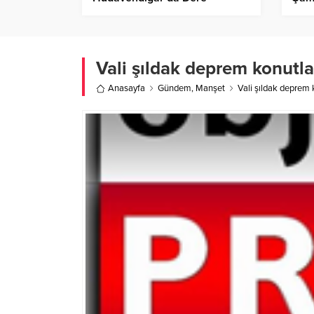
Temizliği!
Vali şıldak deprem konutlar
Anasayfa
Gündem
,
Manşet
Vali şıldak deprem k