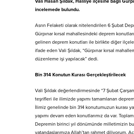
Vali Hasan Şıldak, Haliliye ilçesine bağlı G
incelemede bulundu.
Asrın Felaketi olarak nitelendirilen 6 Şubat Dep
Gürpınar kırsal mahallesindeki deprem konutla
gelinen deprem konutları ile birlikte diğer ilçe
ifade eden Vali Şıldak, “Gürpınar kırsal mahall
düzenleme işi yapılacak” dedi.
Bin 314 Konutun Kurası Gerçekleştirilecek
Vali Şıldak değerlendirmesinde “7 Şubat Çarş
teşrifleri ile ilimizde yapımı tamamlanan deprem
İlimiz genelinde bin 314 konutumuzun kurası yap
yapımı devam eden konutlarımız da var. Toplam s
Depremin birinci yıl dönümünde milletimizin bu 
vatandaşlarımıza Allah’tan rahmet diliyorum. Ac