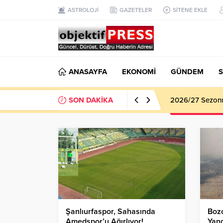
ASTROLOJİ
GAZETELER
SİTENE EKLE
ANASAYFA
EKONOMİ
GÜNDEM
S
SON DAKİKA
2026/27 Sezonu 
Şanlıurfaspor, Sahasında
Boz
Amedspor’u Ağırlıyor!
Yang