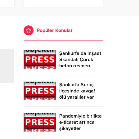
Popüler Konular
Şanlıurfa’da inşaat
Skandalı Çürük
beton resmen
belgelendi
Şanlıurfa Suruç
ilçesinde kavga!
ölü yaralılar var
Pandemiyle birlikte
e-ticaret artınca
şikayetler
de katlandı