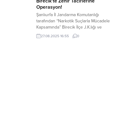
Birecik’te Zehir Tacirlerine
Operasyon!
Şanlıurfa İl Jandarma Komutanlığı
tarafından “Narkotik Suçlarla Mücadele
Kapsamında” Birecik İlçe J.K.lığı ve
Narkotik Şube Md.lüğü ekiplerince, zehir
27.08.2025 16:55
0
tacirlerine yönelik operasyon düzenlendi.
Düzenlenen operasyonda 3 şüpheli
şahıs yakalandı. Düzenlenen operasyon
sonucu; 2.525 Gr. Kubar Esrar Maddesi,
555 Kök Kenevir Bitkisi ele geçirildi.
Ayrıca operasyonda, 3 şüpheli şahıs
yakalandı. Yakalanan şüpheliler...