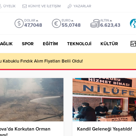
ÜYELİK
KÜNYE VE İLETİŞİM
YAZARLAR
DOLAR
EURO
ALTIN
47,7048
55,0748
6.623,43
AĞLIK
SPOR
EĞİTİM
TEKNOLOJİ
KÜLTÜR
Kabuklu Fındık Alım Fiyatları Belli Oldu!
ova’da Korkutan Orman
Kandil Geleneği Yaşatıldı!
ını!