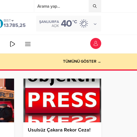
40
BIST
°C
ŞANLIURFA
13.785,25
AÇIK
TÜMÜNÜ GÖSTER →
Usulsüz Çakara Rekor Ceza!