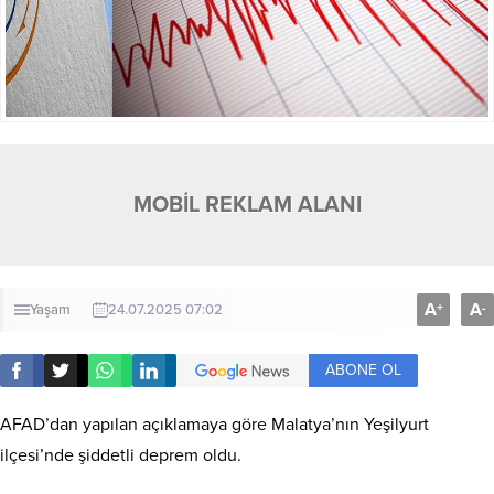
MOBİL REKLAM ALANI
A
A
+
-
Yaşam
24.07.2025 07:02
ABONE OL
AFAD’dan yapılan açıklamaya göre Malatya’nın Yeşilyurt
ilçesi’nde şiddetli deprem oldu.