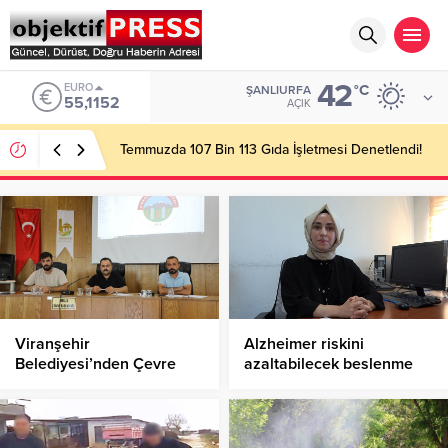
42
ALTIN
°C
ŞANLIURFA
6.529,72
AÇIK
Başkan Gülpınar Kırsaldaki Yol Çalışmalarını
İnceledi!
Viranşehir
Alzheimer riskini
Belediyesi’nden Çevre
azaltabilecek beslenme
Dostu Kampanya: “Her
önerileri
Cana Bir Fidan