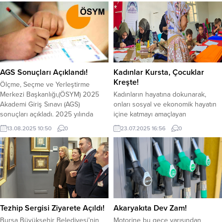
AGS Sonuçları Açıklandı!
Kadınlar Kursta, Çocuklar
Kreşte!
Ölçme, Seçme ve Yerleştirme
Merkezi Başkanlığı,(ÖSYM) 2025
Kadınların hayatına dokunarak,
Akademi Giriş Sınavı (AGS)
onları sosyal ve ekonomik hayatın
sonuçları açıkladı. 2025 yılında
içine katmayı amaçlayan
Öğretmen adaylarının ilk kez
EyyübiyeBelediyesi, ilçenin farklı
13.08.2025 10:50
0
23.07.2025 16:56
0
denediği AGS ve ÖABT sonuçları
mahallelerinde açtığı kadın destek
sorgulama işlemleri ÖSYM’nin
merkezleriyle dikkat çekiyor.
internet adresinden T.C. kimlik
Eyyübiye Belediye Başkanı
numarası ve AİS şifresiyle birlikte
Mehmet Kuş’un, kadınlar, eğitim
öğrenebilecek.
çağındaki çocuklar, engelliler ve
yaşlılar gibidezavantajlı kesimleri
desteklemek ve hayatlarını
kolaylaştırmak için uyguladığı
Tezhip Sergisi Ziyarete Açıldı!
Akaryakıta Dev Zam!
projelerden biri olan ŞelaleKadın
Bursa Büyükşehir Belediyesi’nin
Motorine bu gece yarısından