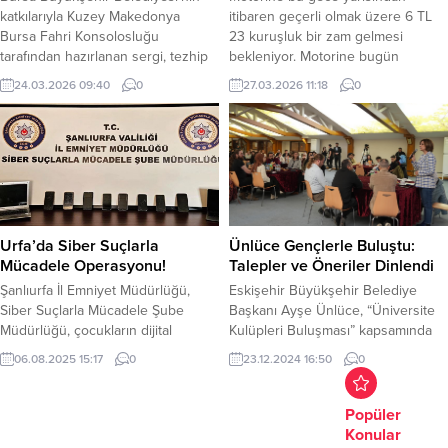
Destek Merkezi, kadınlar ve
katkılarıyla Kuzey Makedonya
itibaren geçerli olmak üzere 6 TL
çocuklarla...
Bursa Fahri Konsolosluğu
23 kuruşluk bir zam gelmesi
tarafından hazırlanan sergi, tezhip
bekleniyor. Motorine bugün
ve hat sanatının en zarif örneklerini
uygulanan indirim kısa sürdü.
24.03.2026 09:40
0
27.03.2026 11:18
0
Bursalılarla buluşturdu. Bursa
Motorine yarından itibaren geçerli
Büyükşehir Belediyesi Kültür, Sanat
olmak üzere 6 TL 23 kuruşluk yeni
ve Sosyal İşler Dairesi Başkanlığı
bir zam gelmesi bekleniyor. YAZI
Kültür Şube Müdürlüğü iş birliğiyle
ARASI REKLAM ALANI
hazırlanan ‘Zer-i Nab Tezhip
Sergisi’, Tayyare Kültür Merkezi’nde
ziyarete açıldı. ‘Saf altın’ anlamına
gelen...
Urfa’da Siber Suçlarla
Ünlüce Gençlerle Buluştu:
Mücadele Operasyonu!
Talepler ve Öneriler Dinlendi
Şanlıurfa İl Emniyet Müdürlüğü,
Eskişehir Büyükşehir Belediye
Siber Suçlarla Mücadele Şube
Başkanı Ayşe Ünlüce, “Üniversite
Müdürlüğü, çocukların dijital
Kulüpleri Buluşması” kapsamında
ortamda korunmasına yönelik
Eskişehir’deki üniversitelerin
06.08.2025 15:17
0
23.12.2024 16:50
0
operasyon düzenledi. Düzenlenen
öğrenci kulüpleri temsilcileriyle bir
operasyonda 7 şüpheli şahıs
araya geldi. Haller Gençlik Merkezi
yakalanarak gözaltına alındı. 2
Frigya Salonu’nda gerçekleşen
Popüler
Şüpheli şahıs işlemlerinin ardından
toplantıda Başkan Ünlüce,
Konular