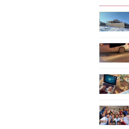
serbest bırakıldı. Şüphelilerin
öğrencilerin taleplerini ve
ikametlerinde yapılan aramalarda; 8
önerilerini dinleyerek Büyükşehir
adet cep telefonu, 7 adet SIM kart,
Belediyesi’nin gençler için
2 adet dizüstü bilgisayar ele
gerçekleştirdiği projeler hakkında
geçirildi. Adli...
bilgi verdi. Anadolu Üniversitesi,
Eskişehir Teknik Üniversitesi ve
Eskişehir Osmangazi
Üniversitesi’nden...