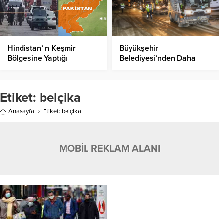
Hindistan’ın Keşmir
Büyükşehir
Bölgesine Yaptığı
Belediyesi’nden Daha
Saldırıda Çok Sayıda Kişi
Temiz Bir Kent İçin Yoğun
Hayatını Kaybetti!
Mesai
Etiket:
belçika
Anasayfa
Etiket: belçika
MOBİL REKLAM ALANI