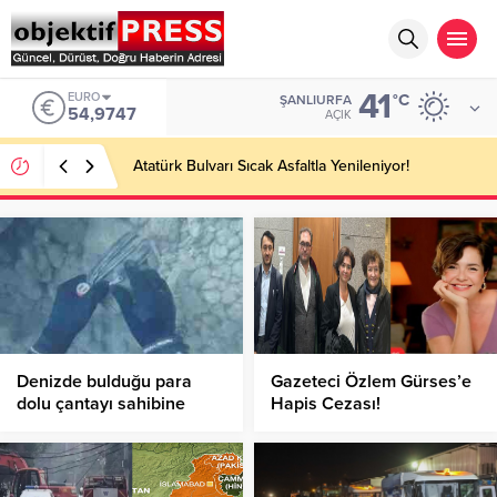
41
EURO
°C
ŞANLIURFA
54,9747
AÇIK
Atatürk Bulvarı Sıcak Asfaltla Yenileniyor!
Denizde bulduğu para
Gazeteci Özlem Gürses’e
dolu çantayı sahibine
Hapis Cezası!
gönderdi