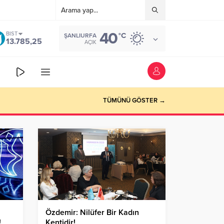
40
BIST
°C
ŞANLIURFA
13.785,25
AÇIK
TÜMÜNÜ GÖSTER →
Özdemir: Nilüfer Bir Kadın
!
Kentidir!