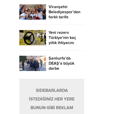
Viranşehir
Belediyespor’dan
farklı tarife
Yeni rezerv
Türkiye’nin kaç
yıllık ihtiyacını
karşılayacak?
Şanlıurfa’da
DEAŞ’a büyük
darbe
SIDEBARLARDA
İSTEDİĞİNİZ HER YERE
BUNUN GİBİ REKLAM