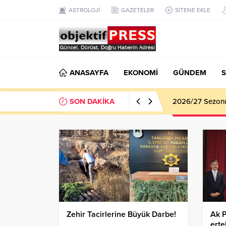
ASTROLOJİ
GAZETELER
SİTENE EKLE
ANASAYFA
EKONOMİ
GÜNDEM
S
SON DAKİKA
2026/27 Sezonu 
Zehir Tacirlerine Büyük Darbe!
Ak P
erte