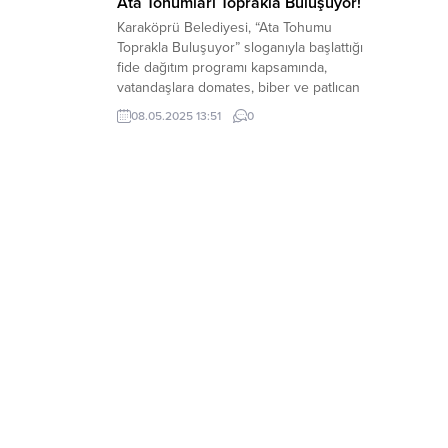
Ata Tohumları Toprakla Buluşuyor!
Karaköprü Belediyesi, “Ata Tohumu
Toprakla Buluşuyor” sloganıyla başlattığı
fide dağıtım programı kapsamında,
vatandaşlara domates, biber ve patlıcan
fideleri dağıttı. Program ile kaybolmaya
08.05.2025 13:51
0
yüz tutmuş ata tohumlarının gelecek
nesillere aktarılması planlanıyor.
Karaköprü Belediyesi Park ve Bahçeler
Müdürlüğü ekipleri, kendi seralarında ata
tohumlarından ürettiği fideleri halkın
kullanımına sunarak, tarımsal üretimin
artırılmasına katkıda...