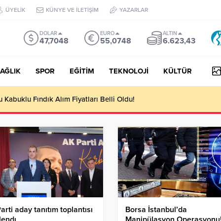
ÜYELİK
KÜNYE VE İLETİŞİM
YAZARLAR
DOLAR
EURO
ALTIN
47,7048
55,0748
6.623,43
AĞLIK
SPOR
EĞİTİM
TEKNOLOJİ
KÜLTÜR
Kabuklu Fındık Alım Fiyatları Belli Oldu!
arti aday tanıtım toplantısı
Borsa İstanbul’da
lendı
Manipülasyon Operasyonu