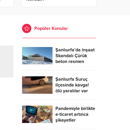
Popüler Konular
Şanlıurfa’da inşaat
Skandalı Çürük
beton resmen
belgelendi
Şanlıurfa Suruç
ilçesinde kavga!
ölü yaralılar var
Pandemiyle birlikte
e-ticaret artınca
şikayetler
de katlandı