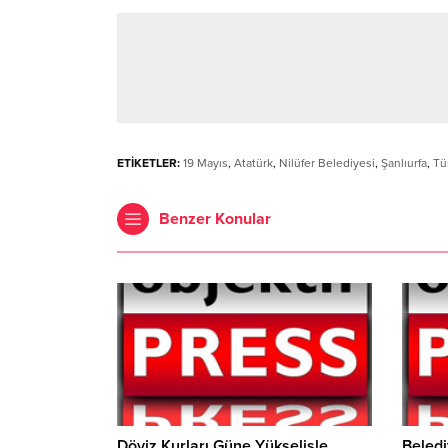
ETİKETLER:
19 Mayıs
,
Atatürk
,
Nilüfer Belediyesi
,
Şanlıurfa
,
Tü
Benzer Konular
Döviz Kurları Güne Yükselişle
Beled