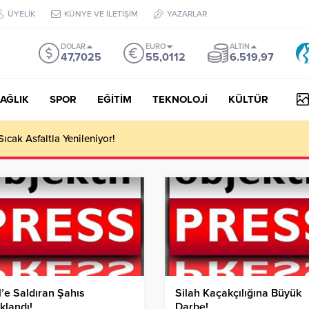
ÜYELİK
KÜNYE VE İLETİŞİM
YAZARLAR
DOLAR
EURO
ALTIN
47,7025
55,0112
6.519,97
AĞLIK
SPOR
EĞİTİM
TEKNOLOJİ
KÜLTÜR
 III Kapsamında 634,3 Milyon Lira Hibe Ödemesi Yapıldı!
’e Saldıran Şahıs
Silah Kaçakçılığına Büyük
klandı!
Darbe!