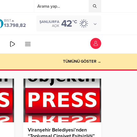
42
BIST
°C
ŞANLIURFA
13.798,82
AÇIK
TÜMÜNÜ GÖSTER →
Viranşehir Belediyesi’nden
“Toplumsal Cinsiyet Eşitsizliği”