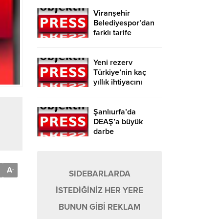
Viranşehir
Belediyespor’dan
farklı tarife
Yeni rezerv
Türkiye’nin kaç
yıllık ihtiyacını
karşılayacak?
Şanlıurfa’da
DEAŞ’a büyük
darbe
A
-
SIDEBARLARDA
İSTEDİĞİNİZ HER YERE
BUNUN GİBİ REKLAM