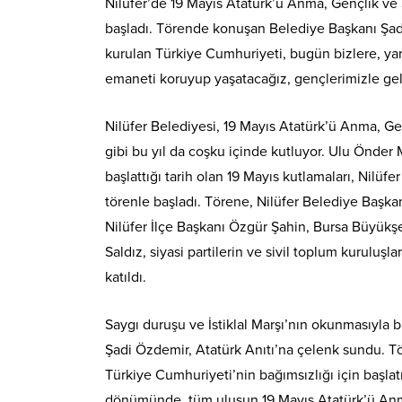
Nilüfer’de 19 Mayıs Atatürk’ü Anma, Gençlik ve
başladı. Törende konuşan Belediye Başkanı Şadi
kurulan Türkiye Cumhuriyeti, bugün bizlere, yar
emaneti koruyup yaşatacağız, gençlerimizle gel
Nilüfer Belediyesi, 19 Mayıs Atatürk’ü Anma, Ge
gibi bu yıl da coşku içinde kutluyor. Ulu Önder
başlattığı tarih olan 19 Mayıs kutlamaları, Nil
törenle başladı. Törene, Nilüfer Belediye Başk
Nilüfer İlçe Başkanı Özgür Şahin, Bursa Büyük
Saldız, siyasi partilerin ve sivil toplum kuruluşla
katıldı.
Saygı duruşu ve İstiklal Marşı’nın okunmasıyla 
Şadi Özdemir, Atatürk Anıtı’na çelenk sundu. 
Türkiye Cumhuriyeti’nin bağımsızlığı için başlat
dönümünde, tüm ulusun 19 Mayıs Atatürk’ü Anma