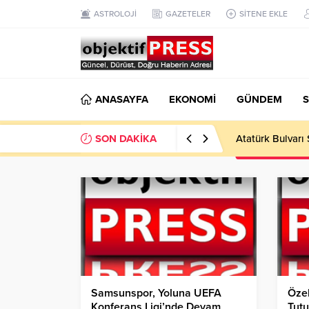
ASTROLOJİ
GAZETELER
SİTENE EKLE
ANASAYFA
EKONOMİ
GÜNDEM
S
SON DAKİKA
Temmuzda IPARD
Samsunspor, Yoluna UEFA
Özel
Konferans Ligi’nde Devam
Tutu