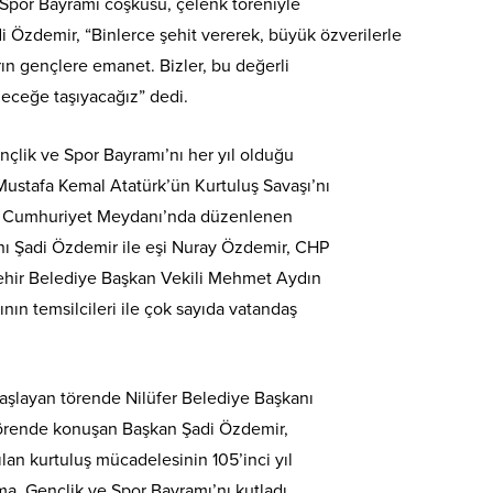
 Spor Bayramı coşkusu, çelenk töreniyle
 Özdemir, “Binlerce şehit vererek, büyük özverilerle
ın gençlere emanet. Bizler, bu değerli
eceğe taşıyacağız” dedi.
nçlik ve Spor Bayramı’nı her yıl olduğu
 Mustafa Kemal Atatürk’ün Kurtuluş Savaşı’nı
üfer Cumhuriyet Meydanı’nda düzenlenen
anı Şadi Özdemir ile eşi Nuray Özdemir, CHP
şehir Belediye Başkan Vekili Mehmet Aydın
rının temsilcileri ile çok sayıda vatandaş
başlayan törende Nilüfer Belediye Başkanı
Törende konuşan Başkan Şadi Özdemir,
ılan kurtuluş mücadelesinin 105’inci yıl
, Gençlik ve Spor Bayramı’nı kutladı.