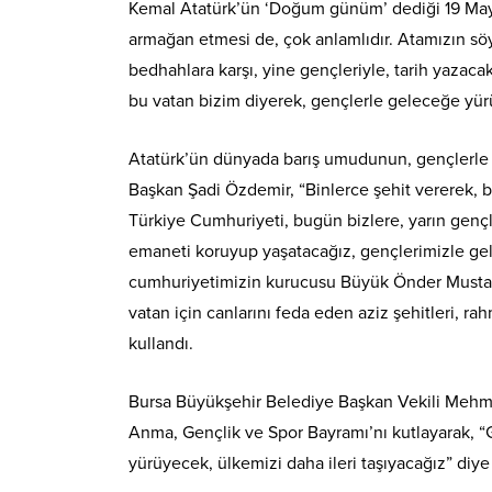
Kemal Atatürk’ün ‘Doğum günüm’ dediği 19 Mayı
armağan etmesi de, çok anlamlıdır. Atamızın söyl
bedhahlara karşı, yine gençleriyle, tarih yazaca
bu vatan bizim diyerek, gençlerle geleceğe yür
Atatürk’ün dünyada barış umudunun, gençlerle 
Başkan Şadi Özdemir, “Binlerce şehit vererek, b
Türkiye Cumhuriyeti, bugün bizlere, yarın genç
emaneti koruyup yaşatacağız, gençlerimizle ge
cumhuriyetimizin kurucusu Büyük Önder Mustafa 
vatan için canlarını feda eden aziz şehitleri, ra
kullandı.
Bursa Büyükşehir Belediye Başkan Vekili Mehme
Anma, Gençlik ve Spor Bayramı’nı kutlayarak, “Ge
yürüyecek, ülkemizi daha ileri taşıyacağız” diye