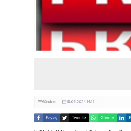
Gündem
18.05.2024 14:11
Paylaş
Tweetle
Gönder
P