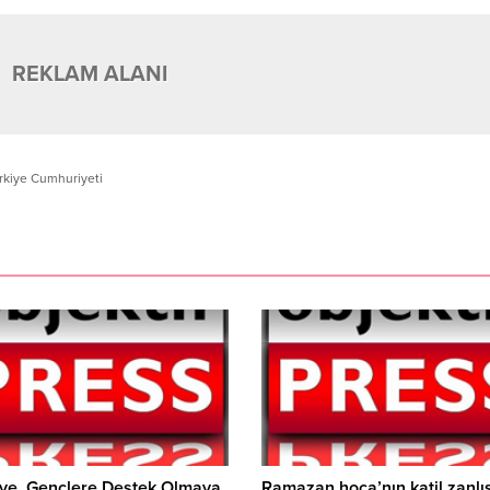
REKLAM ALANI
rkiye Cumhuriyeti
iye, Gençlere Destek Olmaya
Ramazan hoca’nın katil zanlıs