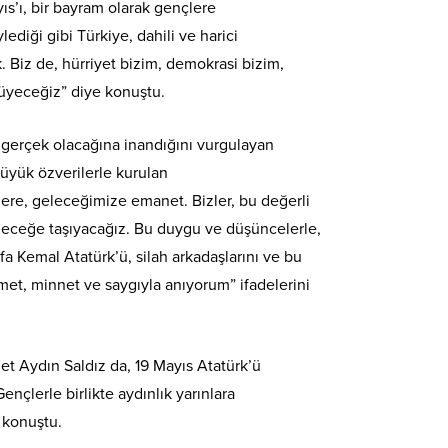
s’ı, bir bayram olarak gençlere
ediği gibi Türkiye, dahili ve harici
k. Biz de, hürriyet bizim, demokrasi bizim,
üyeceğiz” diye konuştu.
gerçek olacağına inandığını vurgulayan
üyük özverilerle kurulan
lere, geleceğimize emanet. Bizler, bu değerli
leceğe taşıyacağız. Bu duygu ve düşüncelerle,
Kemal Atatürk’ü, silah arkadaşlarını ve bu
hmet, minnet ve saygıyla anıyorum” ifadelerini
t Aydın Saldız da, 19 Mayıs Atatürk’ü
nçlerle birlikte aydınlık yarınlara
 konuştu.