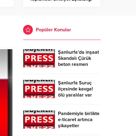
Eğitimi!
Popüler Konular
Şanlıurfa’da inşaat
Skandalı Çürük
beton resmen
belgelendi
Şanlıurfa Suruç
ilçesinde kavga!
ölü yaralılar var
Pandemiyle birlikte
e-ticaret artınca
şikayetler
de katlandı