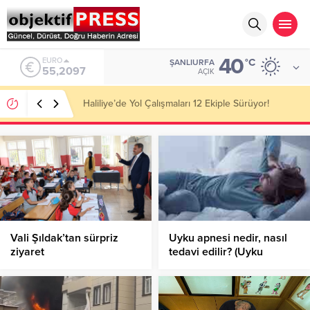
40
ALTIN
°C
ŞANLIURFA
6.680,93
AÇIK
Başkan Ünlüce Temmuz Ayını Değerlendirdi!
Vali Şıldak’tan sürpriz
Uyku apnesi nedir, nasıl
ziyaret
tedavi edilir? (Uyku
apnesinin belirtileri ve
nedenleri nelerdir?)