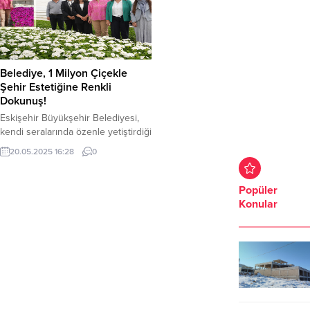
Belediye, 1 Milyon Çiçekle
Şehir Estetiğine Renkli
Dokunuş!
Eskişehir Büyükşehir Belediyesi,
kendi seralarında özenle yetiştirdiği
rengârenk çiçeklerle şehri adeta
20.05.2025 16:28
0
bir çiçek bahçesine dönüştürmeye
başladı. Park ve Bahçeler Dairesi
Başkanlığı ekipleri, bu yıl yaklaşık 1
Popüler
milyon yazlık ve kışlık çiçek üretimi
Konular
gerçekleştirerek kentin dört bir
yanını süsledi. Büyükşehir
Belediyesi’ne ait seralarda
yetiştirilen çiçekler görsel bir şölen
sunarken, yerel üretim...