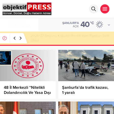
40
ALTIN
°C
ŞANLIURFA
6.660,55
AÇIK
Haliliye Belediyesi Her Gün 4 Bin 898 Kişiye Sıcak
Yemek Ulaştırıyor!
48 İl Merkezli “Nitelikli
Şanlıurfa’da trafik kazası,
Dolandırıcılık Ve Yasa Dışı
1 yaralı
Bahis Operasyonu!