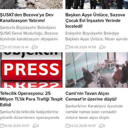
ŞUSKİ’den Bozova’ya Dev
Başkan Ayşe Ünlüce, Sazova
Kanalizasyon Yatırımı!
Çocuk Evi İnşaatını Yerinde
İnceledi!
Şanlıurfa Büyükşehir Belediyesi
ŞUSKİ Genel Müdürlüğü, Bozova
Eskişehir Büyükşehir Belediye
ilçesinde kanalizasyon altyapısını
Başkanı Ayşe Ünlüce, Nisan ayında
güçlendirmeye yönelik yatırımlarını
temeli atılan Sazova Çocuk Evi
31.07.2026 13:14
0
05.08.2026 14:50
0
aralıksız sürdürüyor. Hayata
inşaat alanında incelemelerde
geçirilen çalışmalarla ilçenin altyapı
bulundu. Çalışmaların son durumu
kapasitesinin artırılması,
hakkında teknik ekipten bilgi alan
vatandaşlara daha sağlıklı, güvenli
Başkan Ünlüce’ye, Sazova Mahalle
ve sürdürülebilir hizmet sunulması
Muhtarı Kamil Emre de eşlik etti.
hedefleniyor. Kent merkezi ve tüm
İncelemeler sırasında projenin
ilçelerde altyapı yatırımlarına hız
mahalle ve kent için taşıdığı öneme
kesmeden devam eden ŞUSKİ
dikkat çeken Başkan Ünlüce,
Tefecilik Operasyonu: 25
Cami’nin Tavan Alçısı
Genel Müdürlüğü, Bozova’da
çocukların güvenli...
Milyon TL’lik Para Trafiği Tespit
Cemaat’in üzerine düştü!
yürüttüğü kanalizasyon hattı
Edildi
Şanlıurfa’nın Karaköprü ilçesinde
çalışmalarıyla...
Şanlıurfa’da tefecilik faaliyetlerine
camide namaz kılan cemaatin
yönelik düzenlenen operasyonda
üstüne tavan alçısı düştü.
gözaltına alınan 12 şüpheliden 6’sı
Mehmetçik Mahallesi’nde bulunan
19.06.2026 01:47
0
23.02.2026 14:47
0