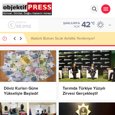
42
ALTIN
°C
ŞANLIURFA
6.519,97
AÇIK
Temmuzda IPARD III Kapsamında 634,3 Milyon Lira
Hibe Ödemesi Yapıldı!
Döviz Kurları Güne
Tarımda Türkiye Yüzyılı
Yükselişle Başladı!
Zirvesi Gerçekleşti!