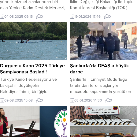
yönelik hizmet alanlarından biri
İklim Değişikliği Bakanlığı ile Toplu
olan Yenice Kadın Destek Merkezi,
Konut İdaresi Başkanlığı (TOKİ)
heryaştan kadının meslek öğrenip
koordinesinde gerçekleştirilen Ev
04.08.2025 09:15
0
19.01.2026 17:46
0
sosyalleştiği bir eğitim yuvası
Sahibi Türkiye 500 bin Sosyal
haline geldi. Merkezde biçki-dikiş,
Konut temalı Yüzyılın Konut Projesi
kuaförlük, el sanatları, okuma-
kapsamında kura çekimi töreni
yazma ve Kur’an kursları yoğun ilgi
düzenlendi. Törenle birlikte 13 bin
görürken, annelerin kurslara
790 hak sahibi yeni yuvalarına
rahatça katılabilmesi için çocuklar
kavuşmanın heyecanını yaşadı.
için ücretsiz kreş hizmeti de
Mehmet Akif İnan Konferans
sunuluyor. Eyyübiye Belediye
Salonunda gerçekleştirilen törene...
Durgunsu Kano 2025 Türkiye
Şanlıurfa’da DEAŞ’a büyük
Başkanı Mehmet...
Şampiyonası Başladı!
darbe
Türkiye Kano Federasyonu ve
Şanlıurfa İl Emniyet Müdürlüğü
Eskişehir Büyükşehir
tarafından terör suçlarıyla
Belediyesi’nin iş birliğiyle
mücadele kapsamında yürütülen
düzenlenen “Durgunsu Kano 2025
çalışmalar neticesinde DEAŞ Silahlı
09.08.2025 15:08
0
03.01.2026 14:30
0
Türkiye Şampiyonası”, Eskişehir’in
Terör Örgütüne yönelik önemli bir
Sarısungur Göleti’nde büyük bir
operasyona imza atıldı. Şanlıurfa
coşkuyla başladı. Türkiye Kano
Cumhuriyet Başsavcılığı
Federasyonu 2025 yılı faaliyet
koordinesinde gerçekleştirilen
programında yer alan ve Eskişehir
operasyonlarda, geçmiş dönemde
Büyükşehir Belediyesi’nin ev
DEAŞ içerisinde faaliyet