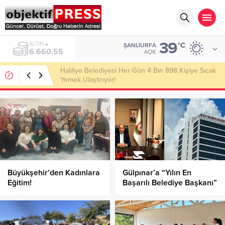
39
ALTIN
°C
ŞANLIURFA
6.660,55
AÇIK
Haliliye Belediyesi Her Gün 4 Bin 898 Kişiye Sıcak
Yemek Ulaştırıyor!
Büyükşehir’den Kadınlara
Gülpınar’a “Yılın En
Eğitim!
Başarılı Belediye Başkanı”
Ödülü!