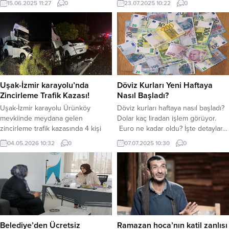
15.06.2025 11:27
0
23.07.2025 10:22
0
ilgili toplam: 102 bin 725 sürücüye
Türkiye Cumhuriyet Merkez
işlem yapıldığını açıkladı. İçişleri
Bankası’nın (TCMB) politika faizinde
Bakanı Ali Yerlikaya, 1 Ocak-12
indirime gideceği beklentisiyle
Haziran 2025 tarihleri arasında
döviz kurları yükselişini sürdürüyor.
Trafik Ekipleri; “Alkol Etkisinde Araç
Bugün güne 40.38 TL’den işlem
Kullanımı” ile ilgili toplam: 102 bin
görmeye başlayan dolar, saat 10.20
725 sürücüye işlem yapıldı ve
itibariyle 40.45 TL’den işlem
sürücü...
görüyor. Euro güne...
Uşak-İzmir karayolu’nda
Döviz Kurları Yeni Haftaya
Zincirleme Trafik Kazası!
Nasıl Başladı?
Uşak-İzmir karayolu Ürünköy
Döviz kurları haftaya nasıl başladı?
mevkiinde meydana gelen
Dolar kaç liradan işlem görüyor.
zincirleme trafik kazasında 4 kişi
Euro ne kadar oldu? İşte detaylar…
yaşamını yitirirken, 34 kişi yaralandı.
Uluslararası piyasalarda risklerin
04.05.2026 10:32
0
07.07.2025 10:30
0
Alınan bilgilere göre karşı şeride
artmasıyla birlikte iç piyasalarda
geçen tırın 1’i yolcu otobüsü olmak
döviz kurları haftaya pozitif
üzere 6 araca çarpması
hareketle başladı. Döviz kurları
neticesinde zincirleme kaza
yükselişini sürdürüyor. Geçtiğimiz
meydana geldi. Çevredekilerin
haftayı 39.88 TL’den kapatan dolar,
ihbarı üzerine, olay yerine çok
yeni haftaya 39.83 TL’den işlem
sayıda sağlık, polis ve jandarma
görmeye başladı. Dolar, saat 10.30
ekipleri gönderildi. Sağlık...
itibariyle...
Belediye’den Ücretsiz
Ramazan hoca’nın katil zanlısı