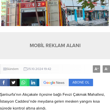
MOBİL REKLAM ALANI
A
A
+
-
Gündem
25.10.2024 19:42
ABONE OL
Şanlıurfa’nın Akçakale ilçesine bağlı Fevzi Çakmak Mahallesi,
İstasyon Caddesi’nde meydana gelen mesken yangını kısa
sürede kontrol altına alındı.