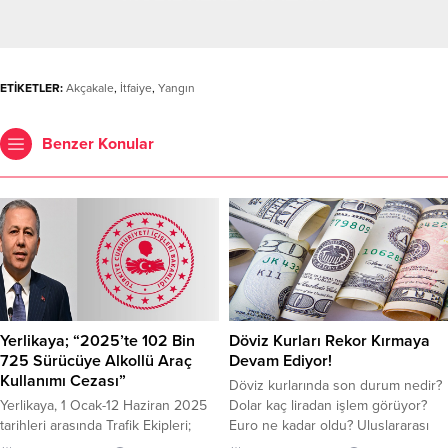
ETİKETLER:
Akçakale
,
İtfaiye
,
Yangın
Benzer Konular
Yerlikaya; “2025’te 102 Bin
Döviz Kurları Rekor Kırmaya
725 Sürücüye Alkollü Araç
Devam Ediyor!
Kullanımı Cezası”
Döviz kurlarında son durum nedir?
Yerlikaya, 1 Ocak-12 Haziran 2025
Dolar kaç liradan işlem görüyor?
tarihleri arasında Trafik Ekipleri;
Euro ne kadar oldu? Uluslararası
“Alkol Etkisinde Araç Kullanımı” ile
piyasalardaki risklerin artması ve