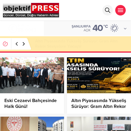
40
ALTIN
°C
ŞANLIURFA
6.543,59
AÇIK
Atatürk Bulvarı Sıcak Asfaltla Yenileniyor!
Eski Cezaevi Bahçesinde
Altın Piyasasında Yükseliş
Halk Günü!
Sürüyor: Gram Altın Rekor
Seviyelere Yaklaştı!