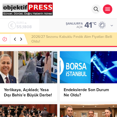
41
ALTIN
°C
ŞANLIURFA
6.662,82
AÇIK
Haliliye Belediyesi Her Gün 4 Bin 898 Kişiye Sıcak
Yemek Ulaştırıyor!
Yerlikaya, Açıkladı; Yasa
Endekslerde Son Durum
Dışı Bahis’e Büyük Darbe!
Ne Oldu?