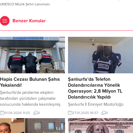
UNESCO Müzik Şehri Lansmanı
Benzer Konular
Hapis Cezası Bulunan Şahıs
Şanlıurfa’da Telefon
Yakalandı!
Dolandırıcılarına Yönelik
Operasyon: 2,8 Milyon TL
Şanlıurfa’da jandarma ekipleri
Dolandırıcılık Yapıldı
tarafından yürütülen çalışmalar
sonucunda hakkında kesinleşmiş
Şanlıurfa İl Emniyet Müdürlüğü
hapis cezası bulunan hükümlü
tarafından Harran ilçesinde
01.04.2026 11:02
0
27.01.2025 16:57
0
yakayı ele verdi. Şanlıurfa İl
gerçekleştirilen operasyonla,
Jandarma Komutanlığı, nitelikli
telefon dolandırıcılığına karışan 3
suçlardan aranan kişilerin
kişi suçüstü yakalanarak gözaltına