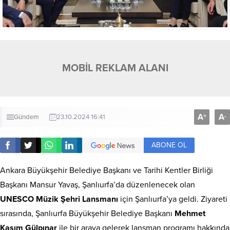
MOBİL REKLAM ALANI
A
A
+
-
Gündem
23.10.2024 16:41
ABONE OL
Ankara Büyükşehir Belediye Başkanı ve Tarihi Kentler Birliği
Başkanı Mansur Yavaş, Şanlıurfa’da düzenlenecek olan
UNESCO Müzik Şehri Lansmanı
için Şanlıurfa’ya geldi. Ziyareti
sırasında, Şanlıurfa Büyükşehir Belediye Başkanı
Mehmet
Kasım Gülpınar
ile bir araya gelerek lansman programı hakkında