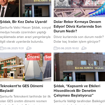
yakalanmasına ilişkin faaliyetleri hız
alındı. Operasyon sırasında yapılan
kesmeden devam ediyor. Bu
aramalarda, 4 adet cep telefonu, 4
doğrultuda düzenlenen
adet sim kartı, 1 adet hafıza kartı ile
operasyonlarda, hakkında
yanan soba içerisinde 5 cep
“dolandırıcılık” suçundan 13 yıl 4 ay
telefonu ve 2 sim kartı ele
Şıldak, Bir Kez Daha Uyardı!
Dolar Rekor Kırmaya Devam
kesinleşmiş hapis cezası var olan
geçirildi.Yapılan incelemelerde,
Ediyor! Döviz Kurlarında Son
Şanlıurfa Valisi Hasan Şıldak, sosyal
H.O. isimli şahıs...
şüphelilerin farklı...
Durum Nedir?
medya hesabı üzerinden yaptığı
açıklamada artan arazi yangınlarıyla
Döviz kurlarında son durum nedir?
ilgili olarak uyarılarda bulundu.
Dolar kaç liradan işlem görüyor?
Şıldak, hava sıcaklıklarının
Euro ne kadar oldu? İşte detaylar…
23.06.2025 11:31
0
20.06.2025 10:02
0
artmasıyla birlikte arazi
Döviz kurları yükselişini
yangınlarının arttığını bunun önüne
sürdürüyor. İsrail-İran çatışmalarıyla
geçebilmek için vatandaşlara
birlikte döviz kurları yükselişe geçti.
uyarılarda bulundu. Kentte anız
Türkiye Cumhuriyet Merkez
yakmak yasaklanmıştı. Yasaklara
Bankası’nın (TCMB) politika faizini
rağmen anız ve arazi yangınlarının
sabit bırakmasıyla döviz kurlarını
artmasıyla Şıldak, bir kez daha
yükselişini sürdürüyor. Haftanın
vatandaşları anız ve...
son işlem gününe 39.61 TL’den
Teknokent’te GES Dönemi
Şıldak, “Kapsamlı ve Etkileri
işlem görmeye başlayan dolar,...
Başladı!
Hissedilecek Bir Denetim
Çalışması Başlatıyoruz”
Şanlıurfa Teknokent tarihinde bir ilk
olan GES üretim dönemi resmen
Şanlıurfa Valiliği tarafından Balıklıgöl