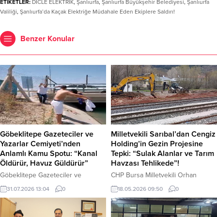
ETİKETLER:
DİCLE ELEKTRİK
,
Şanlıurfa
,
Şanlıurfa Büyükşehir Belediyesi
,
Şanlıurfa
Valiliği
,
Şanlıurfa’da Kaçak Elektriğe Müdahale Eden Ekiplere Saldırı!
Benzer Konular
Göbeklitepe Gazeteciler ve
Milletvekili Sarıbal’dan Cengiz
Yazarlar Cemiyeti’nden
Holding’in Gezin Projesine
Anlamlı Kamu Spotu: “Kanal
Tepki: “Sulak Alanlar ve Tarım
Öldürür, Havuz Güldürür”
Havzası Tehlikede”!
Göbeklitepe Gazeteciler ve
CHP Bursa Milletvekili Orhan
Yazarlar Cemiyeti, yaz aylarında
Sarıbal, Elazığ’ın Maden ilçesine
31.07.2026 13:04
0
18.05.2026 09:50
0
artış gösteren boğulma vakalarına
bağlı Gezin bölgesinde yürütülen
dikkat çekmek ve özellikle gençleri
maden ve lojistik faaliyetlerine tepki
sulama kanallarının tehlikelerine
gösterdi. Hazar Gölü havzasında