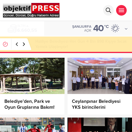
40
ALTIN
°C
ŞANLIURFA
6.660,55
AÇIK
Haliliye Belediyesi Her Gün 4 Bin 898 Kişiye Sıcak
Yemek Ulaştırıyor!
Belediye’den, Park ve
Ceylanpınar Belediyesi
Oyun Gruplarına Bakım!
YKS birincilerini
ödüllendirdi