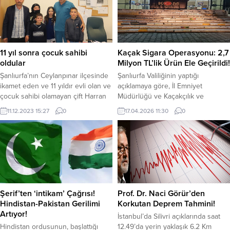
karşı bilinçlendirmek amacıyla
yer alan sulak alan, sit bölgesi ve
anlamlı bir kamu spotu hazırladı.
tarım havzası tahribatına neden
“Kanal Öldürür, Havuz Güldürür”
olan projenin Cengiz Holding’e
sloganıyla hazırlanan kamu
bağlı Port Madencilik’e ait olduğunu
spotunda, serinlemek için sulama
belirten Sarıbal, şirketin 2022
11 yıl sonra çocuk sahibi
Kaçak Sigara Operasyonu: 2,7
kanalına girmek isteyen iki gencin
yılında 2 milyar 205 milyon...
oldular
Milyon TL’lik Ürün Ele Geçirildi!
yaşadığı olay konu alındı. Tehlikeli
Şanlıurfa’nın Ceylanpınar ilçesinde
Şanlıurfa Valiliğinin yaptığı
suya girmek...
ikamet eden ve 11 yıldır evli olan ve
açıklamaya göre, İl Emniyet
çocuk sahibi olamayan çift Harran
Müdürlüğü ve Kaçakçılık ve
Üniversitesi Hastanesinde yapılan
Organize Suçlarla Mücadele Şube
11.12.2023 15:27
0
17.04.2026 11:30
0
kısırlık tedavisinin ardından 3 çocuk
Müdürlüğü ekipleri tarafından
sahibi oldular.Şanlıurfa Harran
kaçakçılıkla mücadele dahilinde
Üniversitesi Hastanesi Kadın
önemli bir operasyon
Hastalıkları ve Doğum Anabilim Dalı
gerçekleştirdi. 15 Nisan 2026
Doç. Dr. Mert Ulaş Barut
tarihinde yapılan operasyonda KOM
öncülüğünde yapılan tedavi sonra
şube ekiplerinin arama yaptığı araç
11 yıldır çocuk sahibi olmayan aile...
içerisinde piyasa değeri yaklaşık 2
milyon 750 bin TL olan kaçak
Şerif’ten ‘intikam’ Çağrısı!
Prof. Dr. Naci Görür’den
ürünler bulundu....
Hindistan-Pakistan Gerilimi
Korkutan Deprem Tahmini!
Artıyor!
İstanbul’da Silivri açıklarında saat
Hindistan ordusunun, başlattığı
12.49’da yerin yaklaşık 6.2 Km